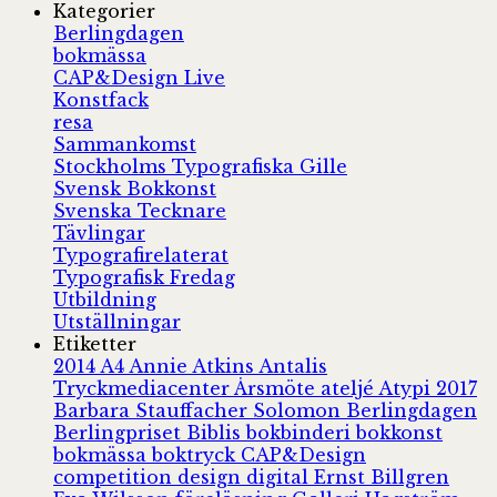
Kategorier
Berlingdagen
bokmässa
CAP&Design Live
Konstfack
resa
Sammankomst
Stockholms Typografiska Gille
Svensk Bokkonst
Svenska Tecknare
Tävlingar
Typografirelaterat
Typografisk Fredag
Utbildning
Utställningar
Etiketter
2014
A4
Annie Atkins
Antalis
Tryckmediacenter
Årsmöte
ateljé
Atypi 2017
Barbara Stauffacher Solomon
Berlingdagen
Berlingpriset
Biblis
bokbinderi
bokkonst
bokmässa
boktryck
CAP&Design
competition
design
digital
Ernst Billgren