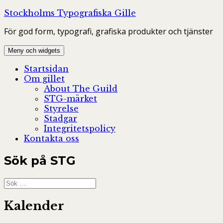
Hoppa
Stockholms Typografiska Gille
till
För god form, typografi, grafiska produkter och tjänster
innehåll
Meny och widgets
Startsidan
Om gillet
About The Guild
STG-märket
Styrelse
Stadgar
Integritetspolicy
Kontakta oss
Sök på STG
Sök
efter:
Kalender