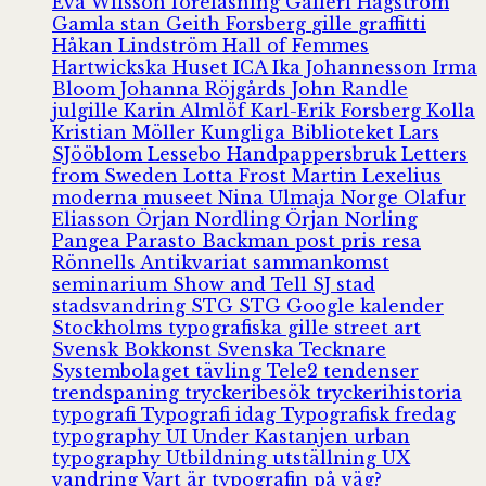
Eva Wilsson
föreläsning
Galleri Hagström
Gamla stan
Geith Forsberg
gille
graffitti
Håkan Lindström
Hall of Femmes
Hartwickska Huset
ICA
Ika Johannesson
Irma
Bloom
Johanna Röjgårds
John Randle
julgille
Karin Almlöf
Karl-Erik Forsberg
Kolla
Kristian Möller
Kungliga Biblioteket
Lars
SJööblom
Lessebo Handpappersbruk
Letters
from Sweden
Lotta Frost
Martin Lexelius
moderna museet
Nina Ulmaja
Norge
Olafur
Eliasson
Örjan Nordling
Örjan Norling
Pangea
Parasto Backman
post
pris
resa
Rönnells Antikvariat
sammankomst
seminarium
Show and Tell
SJ
stad
stadsvandring
STG
STG Google kalender
Stockholms typografiska gille
street art
Svensk Bokkonst
Svenska Tecknare
Systembolaget
tävling
Tele2
tendenser
trendspaning
tryckeribesök
tryckerihistoria
typografi
Typografi idag
Typografisk fredag
typography
UI
Under Kastanjen
urban
typography
Utbildning
utställning
UX
vandring
Vart är typografin på väg?