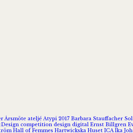
er
Årsmöte
ateljé
Atypi 2017
Barbara Stauffacher S
Design
competition
design
digital
Ernst Billgren
E
ström
Hall of Femmes
Hartwickska Huset
ICA
Ika Jo