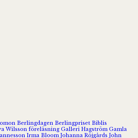
olomon
Berlingdagen
Berlingpriset
Biblis
va Wilsson
föreläsning
Galleri Hagström
Gamla
hannesson
Irma Bloom
Johanna Röjgårds
John