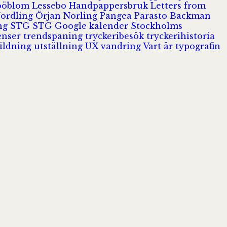
Jööblom
Lessebo Handpappersbruk
Letters from
Nordling
Örjan Norling
Pangea
Parasto Backman
ing
STG
STG Google kalender
Stockholms
enser
trendspaning
tryckeribesök
tryckerihistoria
ildning
utställning
UX
vandring
Vart är typografin