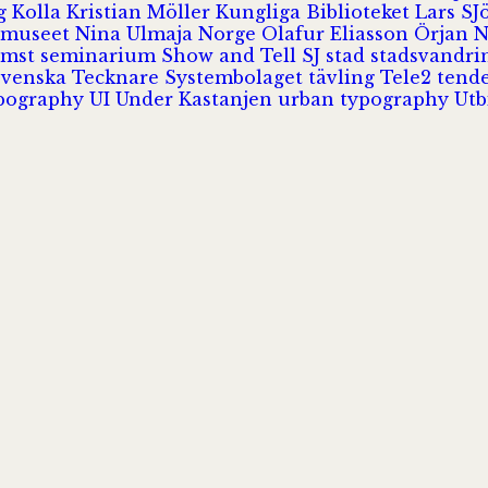
rg
Kolla
Kristian Möller
Kungliga Biblioteket
Lars S
 museet
Nina Ulmaja
Norge
Olafur Eliasson
Örjan 
omst
seminarium
Show and Tell
SJ
stad
stadsvandr
Svenska Tecknare
Systembolaget
tävling
Tele2
tend
pography
UI
Under Kastanjen
urban typography
Utb