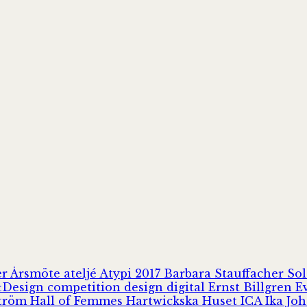
er
Årsmöte
ateljé
Atypi 2017
Barbara Stauffacher S
Design
competition
design
digital
Ernst Billgren
E
ström
Hall of Femmes
Hartwickska Huset
ICA
Ika Jo