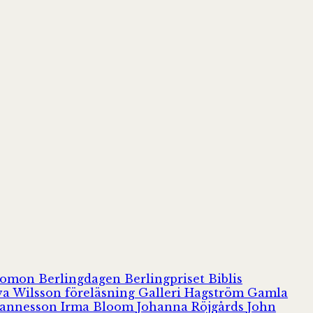
olomon
Berlingdagen
Berlingpriset
Biblis
va Wilsson
föreläsning
Galleri Hagström
Gamla
hannesson
Irma Bloom
Johanna Röjgårds
John