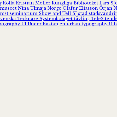
rg
Kolla
Kristian Möller
Kungliga Biblioteket
Lars S
 museet
Nina Ulmaja
Norge
Olafur Eliasson
Örjan 
omst
seminarium
Show and Tell
SJ
stad
stadsvandr
Svenska Tecknare
Systembolaget
tävling
Tele2
tend
pography
UI
Under Kastanjen
urban typography
Utb