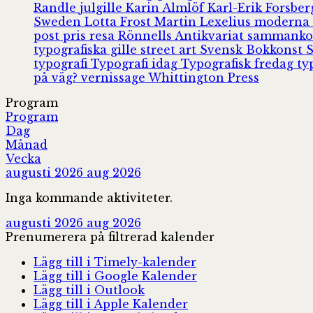
Randle
julgille
Karin Almlöf
Karl-Erik Forsbe
Sweden
Lotta Frost
Martin Lexelius
moderna
post
pris
resa
Rönnells Antikvariat
sammank
typografiska gille
street art
Svensk Bokkonst
typografi
Typografi idag
Typografisk fredag
ty
på väg?
vernissage
Whittington Press
Program
Program
Dag
Månad
Vecka
augusti 2026
aug 2026
Inga kommande aktiviteter.
augusti 2026
aug 2026
Prenumerera på filtrerad kalender
Lägg till i Timely-kalender
Lägg till i Google Kalender
Lägg till i Outlook
Lägg till i Apple Kalender