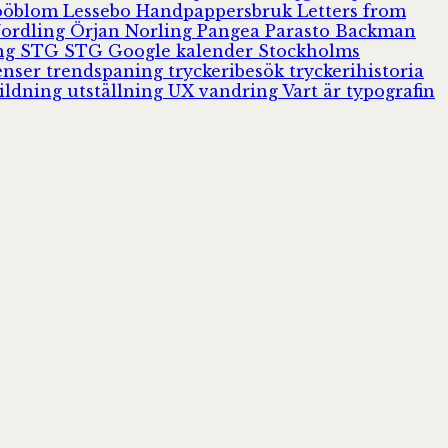
Jööblom
Lessebo Handpappersbruk
Letters from
Nordling
Örjan Norling
Pangea
Parasto Backman
ing
STG
STG Google kalender
Stockholms
enser
trendspaning
tryckeribesök
tryckerihistoria
ildning
utställning
UX
vandring
Vart är typografin