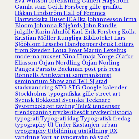
Eva Wilsson
föreläsning
Galleri Hagström
Gamla stan
Geith Forsberg
gille
graffitti
Håkan Lindström
Hall of Femmes
Hartwickska Huset
ICA
Ika Johannesson
Irma
Bloom
Johanna Röjgårds
John Randle
julgille
Karin Almlöf
Karl-Erik Forsberg
Kolla
Kristian Möller
Kungliga Biblioteket
Lars
SJööblom
Lessebo Handpappersbruk
Letters
from Sweden
Lotta Frost
Martin Lexelius
moderna museet
Nina Ulmaja
Norge
Olafur
Eliasson
Örjan Nordling
Örjan Norling
Pangea
Parasto Backman
post
pris
resa
Rönnells Antikvariat
sammankomst
seminarium
Show and Tell
SJ
stad
stadsvandring
STG
STG Google kalender
Stockholms typografiska gille
street art
Svensk Bokkonst
Svenska Tecknare
Systembolaget
tävling
Tele2
tendenser
trendspaning
tryckeribesök
tryckerihistoria
typografi
Typografi idag
Typografisk fredag
typography
UI
Under Kastanjen
urban
typography
Utbildning
utställning
UX
vandring
Vart är typografin på väg?