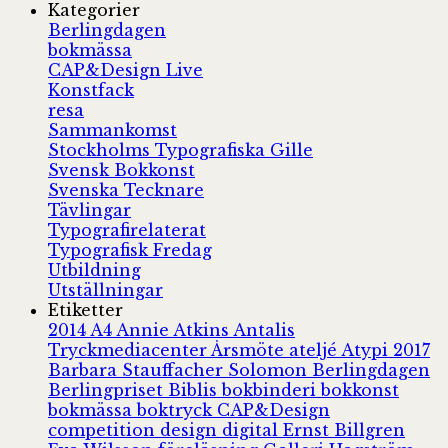
Kategorier
Berlingdagen
bokmässa
CAP&Design Live
Konstfack
resa
Sammankomst
Stockholms Typografiska Gille
Svensk Bokkonst
Svenska Tecknare
Tävlingar
Typografirelaterat
Typografisk Fredag
Utbildning
Utställningar
Etiketter
2014
A4
Annie Atkins
Antalis
Tryckmediacenter
Årsmöte
ateljé
Atypi 2017
Barbara Stauffacher Solomon
Berlingdagen
Berlingpriset
Biblis
bokbinderi
bokkonst
bokmässa
boktryck
CAP&Design
competition
design
digital
Ernst Billgren