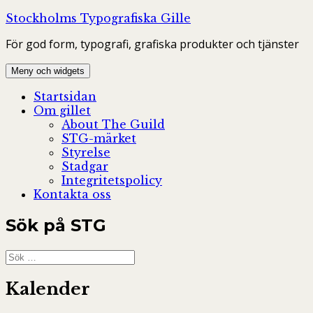
Hoppa
Stockholms Typografiska Gille
till
För god form, typografi, grafiska produkter och tjänster
innehåll
Meny och widgets
Startsidan
Om gillet
About The Guild
STG-märket
Styrelse
Stadgar
Integritetspolicy
Kontakta oss
Sök på STG
Sök
efter:
Kalender