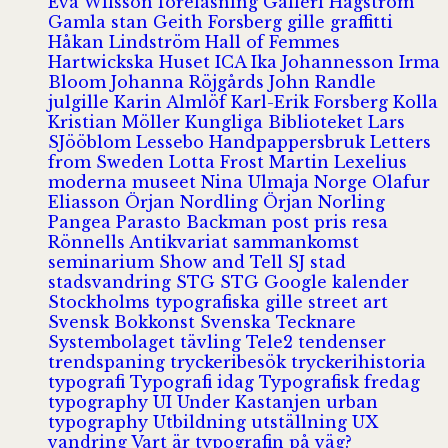
Eva Wilsson
föreläsning
Galleri Hagström
Gamla stan
Geith Forsberg
gille
graffitti
Håkan Lindström
Hall of Femmes
Hartwickska Huset
ICA
Ika Johannesson
Irma
Bloom
Johanna Röjgårds
John Randle
julgille
Karin Almlöf
Karl-Erik Forsberg
Kolla
Kristian Möller
Kungliga Biblioteket
Lars
SJööblom
Lessebo Handpappersbruk
Letters
from Sweden
Lotta Frost
Martin Lexelius
moderna museet
Nina Ulmaja
Norge
Olafur
Eliasson
Örjan Nordling
Örjan Norling
Pangea
Parasto Backman
post
pris
resa
Rönnells Antikvariat
sammankomst
seminarium
Show and Tell
SJ
stad
stadsvandring
STG
STG Google kalender
Stockholms typografiska gille
street art
Svensk Bokkonst
Svenska Tecknare
Systembolaget
tävling
Tele2
tendenser
trendspaning
tryckeribesök
tryckerihistoria
typografi
Typografi idag
Typografisk fredag
typography
UI
Under Kastanjen
urban
typography
Utbildning
utställning
UX
vandring
Vart är typografin på väg?