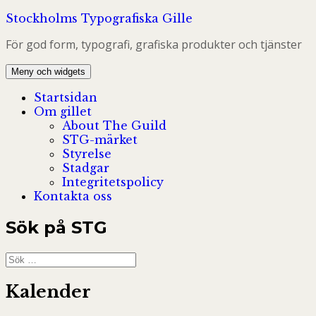
Hoppa
Stockholms Typografiska Gille
till
För god form, typografi, grafiska produkter och tjänster
innehåll
Meny och widgets
Startsidan
Om gillet
About The Guild
STG-märket
Styrelse
Stadgar
Integritetspolicy
Kontakta oss
Sök på STG
Sök
efter:
Kalender