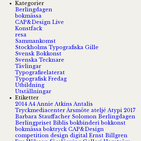
Kategorier
Berlingdagen
bokmässa
CAP&Design Live
Konstfack
resa
Sammankomst
Stockholms Typografiska Gille
Svensk Bokkonst
Svenska Tecknare
Tävlingar
Typografirelaterat
Typografisk Fredag
Utbildning
Utställningar
Etiketter
2014
A4
Annie Atkins
Antalis
Tryckmediacenter
Årsmöte
ateljé
Atypi 2017
Barbara Stauffacher Solomon
Berlingdagen
Berlingpriset
Biblis
bokbinderi
bokkonst
bokmässa
boktryck
CAP&Design
competition
design
digital
Ernst Billgren