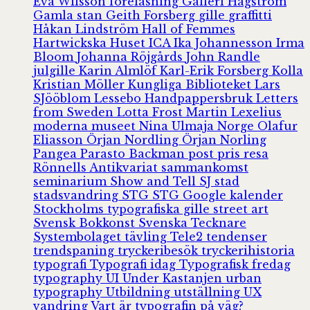
Eva Wilsson
föreläsning
Galleri Hagström
Gamla stan
Geith Forsberg
gille
graffitti
Håkan Lindström
Hall of Femmes
Hartwickska Huset
ICA
Ika Johannesson
Irma
Bloom
Johanna Röjgårds
John Randle
julgille
Karin Almlöf
Karl-Erik Forsberg
Kolla
Kristian Möller
Kungliga Biblioteket
Lars
SJööblom
Lessebo Handpappersbruk
Letters
from Sweden
Lotta Frost
Martin Lexelius
moderna museet
Nina Ulmaja
Norge
Olafur
Eliasson
Örjan Nordling
Örjan Norling
Pangea
Parasto Backman
post
pris
resa
Rönnells Antikvariat
sammankomst
seminarium
Show and Tell
SJ
stad
stadsvandring
STG
STG Google kalender
Stockholms typografiska gille
street art
Svensk Bokkonst
Svenska Tecknare
Systembolaget
tävling
Tele2
tendenser
trendspaning
tryckeribesök
tryckerihistoria
typografi
Typografi idag
Typografisk fredag
typography
UI
Under Kastanjen
urban
typography
Utbildning
utställning
UX
vandring
Vart är typografin på väg?