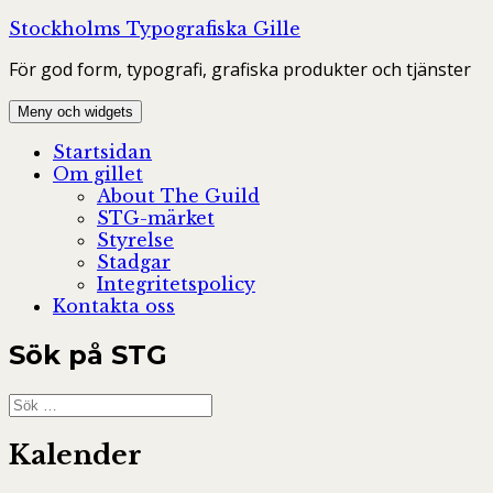
Hoppa
Stockholms Typografiska Gille
till
För god form, typografi, grafiska produkter och tjänster
innehåll
Meny och widgets
Startsidan
Om gillet
About The Guild
STG-märket
Styrelse
Stadgar
Integritetspolicy
Kontakta oss
Sök på STG
Sök
efter:
Kalender