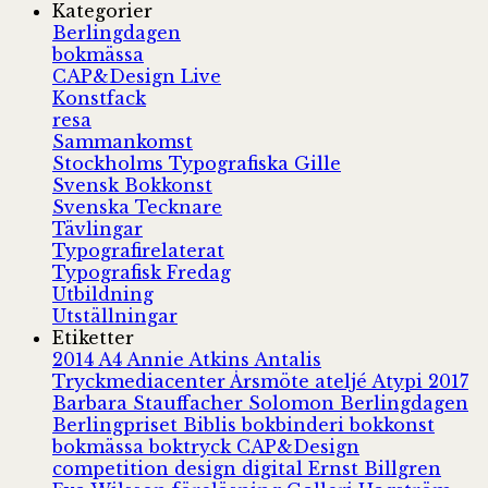
Kategorier
Berlingdagen
bokmässa
CAP&Design Live
Konstfack
resa
Sammankomst
Stockholms Typografiska Gille
Svensk Bokkonst
Svenska Tecknare
Tävlingar
Typografirelaterat
Typografisk Fredag
Utbildning
Utställningar
Etiketter
2014
A4
Annie Atkins
Antalis
Tryckmediacenter
Årsmöte
ateljé
Atypi 2017
Barbara Stauffacher Solomon
Berlingdagen
Berlingpriset
Biblis
bokbinderi
bokkonst
bokmässa
boktryck
CAP&Design
competition
design
digital
Ernst Billgren