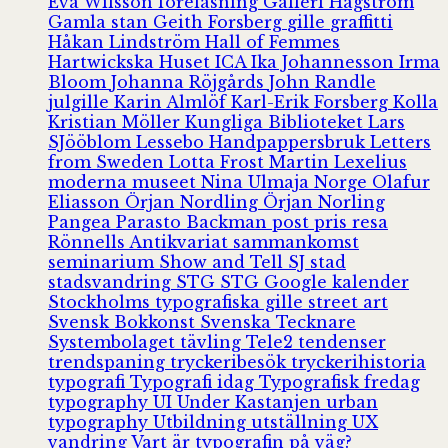
Eva Wilsson
föreläsning
Galleri Hagström
Gamla stan
Geith Forsberg
gille
graffitti
Håkan Lindström
Hall of Femmes
Hartwickska Huset
ICA
Ika Johannesson
Irma
Bloom
Johanna Röjgårds
John Randle
julgille
Karin Almlöf
Karl-Erik Forsberg
Kolla
Kristian Möller
Kungliga Biblioteket
Lars
SJööblom
Lessebo Handpappersbruk
Letters
from Sweden
Lotta Frost
Martin Lexelius
moderna museet
Nina Ulmaja
Norge
Olafur
Eliasson
Örjan Nordling
Örjan Norling
Pangea
Parasto Backman
post
pris
resa
Rönnells Antikvariat
sammankomst
seminarium
Show and Tell
SJ
stad
stadsvandring
STG
STG Google kalender
Stockholms typografiska gille
street art
Svensk Bokkonst
Svenska Tecknare
Systembolaget
tävling
Tele2
tendenser
trendspaning
tryckeribesök
tryckerihistoria
typografi
Typografi idag
Typografisk fredag
typography
UI
Under Kastanjen
urban
typography
Utbildning
utställning
UX
vandring
Vart är typografin på väg?