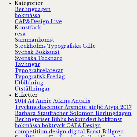
Kategorier
Berlingdagen
bokmässa
CAP&Design Live
Konstfack
resa
Sammankomst
Stockholms Typografiska Gille
Svensk Bokkonst
Svenska Tecknare
Tävlingar
Typografirelaterat
Typografisk Fredag
Utbildning
Utställningar
Etiketter
2014
A4
Annie Atkins
Antalis
Tryckmediacenter
Årsmöte
ateljé
Atypi 2017
Barbara Stauffacher Solomon
Berlingdagen
Berlingpriset
Biblis
bokbinderi
bokkonst
bokmässa
boktryck
CAP&Design
competition
design
digital
Ernst Billgren