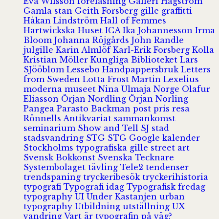
Eva Wilsson
föreläsning
Galleri Hagström
Gamla stan
Geith Forsberg
gille
graffitti
Håkan Lindström
Hall of Femmes
Hartwickska Huset
ICA
Ika Johannesson
Irma
Bloom
Johanna Röjgårds
John Randle
julgille
Karin Almlöf
Karl-Erik Forsberg
Kolla
Kristian Möller
Kungliga Biblioteket
Lars
SJööblom
Lessebo Handpappersbruk
Letters
from Sweden
Lotta Frost
Martin Lexelius
moderna museet
Nina Ulmaja
Norge
Olafur
Eliasson
Örjan Nordling
Örjan Norling
Pangea
Parasto Backman
post
pris
resa
Rönnells Antikvariat
sammankomst
seminarium
Show and Tell
SJ
stad
stadsvandring
STG
STG Google kalender
Stockholms typografiska gille
street art
Svensk Bokkonst
Svenska Tecknare
Systembolaget
tävling
Tele2
tendenser
trendspaning
tryckeribesök
tryckerihistoria
typografi
Typografi idag
Typografisk fredag
typography
UI
Under Kastanjen
urban
typography
Utbildning
utställning
UX
vandring
Vart är typografin på väg?