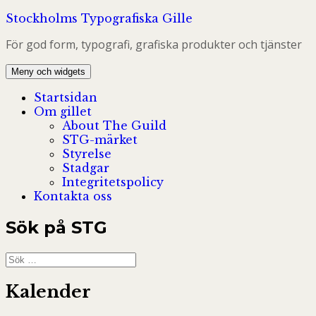
Hoppa
Stockholms Typografiska Gille
till
För god form, typografi, grafiska produkter och tjänster
innehåll
Meny och widgets
Startsidan
Om gillet
About The Guild
STG-märket
Styrelse
Stadgar
Integritetspolicy
Kontakta oss
Sök på STG
Sök
efter:
Kalender