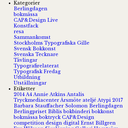
Kategorier
Berlingdagen
bokmässa
CAP&Design Live
Konstfack
resa
Sammankomst
Stockholms Typografiska Gille
Svensk Bokkonst
Svenska Tecknare
Tävlingar
Typografirelaterat
Typografisk Fredag
Utbildning
Utställningar
Etiketter
2014
A4
Annie Atkins
Antalis
Tryckmediacenter
Årsmöte
ateljé
Atypi 2017
Barbara Stauffacher Solomon
Berlingdagen
Berlingpriset
Biblis
bokbinderi
bokkonst
bokmässa
boktryck
CAP&Design
competition
design
digital
Ernst Billgren