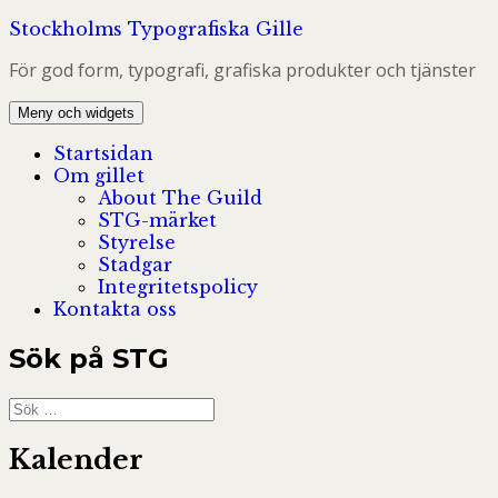
Hoppa
Stockholms Typografiska Gille
till
För god form, typografi, grafiska produkter och tjänster
innehåll
Meny och widgets
Startsidan
Om gillet
About The Guild
STG-märket
Styrelse
Stadgar
Integritetspolicy
Kontakta oss
Sök på STG
Sök
efter:
Kalender