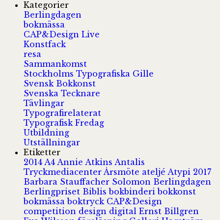
Kategorier
Berlingdagen
bokmässa
CAP&Design Live
Konstfack
resa
Sammankomst
Stockholms Typografiska Gille
Svensk Bokkonst
Svenska Tecknare
Tävlingar
Typografirelaterat
Typografisk Fredag
Utbildning
Utställningar
Etiketter
2014
A4
Annie Atkins
Antalis
Tryckmediacenter
Årsmöte
ateljé
Atypi 2017
Barbara Stauffacher Solomon
Berlingdagen
Berlingpriset
Biblis
bokbinderi
bokkonst
bokmässa
boktryck
CAP&Design
competition
design
digital
Ernst Billgren