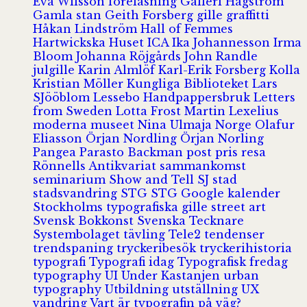
Eva Wilsson
föreläsning
Galleri Hagström
Gamla stan
Geith Forsberg
gille
graffitti
Håkan Lindström
Hall of Femmes
Hartwickska Huset
ICA
Ika Johannesson
Irma
Bloom
Johanna Röjgårds
John Randle
julgille
Karin Almlöf
Karl-Erik Forsberg
Kolla
Kristian Möller
Kungliga Biblioteket
Lars
SJööblom
Lessebo Handpappersbruk
Letters
from Sweden
Lotta Frost
Martin Lexelius
moderna museet
Nina Ulmaja
Norge
Olafur
Eliasson
Örjan Nordling
Örjan Norling
Pangea
Parasto Backman
post
pris
resa
Rönnells Antikvariat
sammankomst
seminarium
Show and Tell
SJ
stad
stadsvandring
STG
STG Google kalender
Stockholms typografiska gille
street art
Svensk Bokkonst
Svenska Tecknare
Systembolaget
tävling
Tele2
tendenser
trendspaning
tryckeribesök
tryckerihistoria
typografi
Typografi idag
Typografisk fredag
typography
UI
Under Kastanjen
urban
typography
Utbildning
utställning
UX
vandring
Vart är typografin på väg?