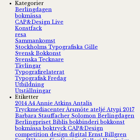
Kategorier
Berlingdagen
bokmässa
CAP&Design Live
Konstfack
resa
Sammankomst
Stockholms Typografiska Gille
Svensk Bokkonst
Svenska Tecknare
Tävlingar
Typografirelaterat
Typografisk Fredag
Utbildning
Utställningar
Etiketter
2014
A4
Annie Atkins
Antalis
Tryckmediacenter
Årsmöte
ateljé
Atypi 2017
Barbara Stauffacher Solomon
Berlingdagen
Berlingpriset
Biblis
bokbinderi
bokkonst
bokmässa
boktryck
CAP&Design
competition
design
digital
Ernst Billgren