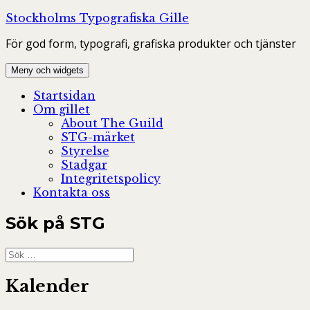
Hoppa
Stockholms Typografiska Gille
till
För god form, typografi, grafiska produkter och tjänster
innehåll
Meny och widgets
Startsidan
Om gillet
About The Guild
STG-märket
Styrelse
Stadgar
Integritetspolicy
Kontakta oss
Sök på STG
Sök
efter:
Kalender