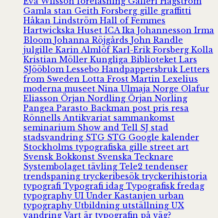
Eva Wilsson
föreläsning
Galleri Hagström
Gamla stan
Geith Forsberg
gille
graffitti
Håkan Lindström
Hall of Femmes
Hartwickska Huset
ICA
Ika Johannesson
Irma
Bloom
Johanna Röjgårds
John Randle
julgille
Karin Almlöf
Karl-Erik Forsberg
Kolla
Kristian Möller
Kungliga Biblioteket
Lars
SJööblom
Lessebo Handpappersbruk
Letters
from Sweden
Lotta Frost
Martin Lexelius
moderna museet
Nina Ulmaja
Norge
Olafur
Eliasson
Örjan Nordling
Örjan Norling
Pangea
Parasto Backman
post
pris
resa
Rönnells Antikvariat
sammankomst
seminarium
Show and Tell
SJ
stad
stadsvandring
STG
STG Google kalender
Stockholms typografiska gille
street art
Svensk Bokkonst
Svenska Tecknare
Systembolaget
tävling
Tele2
tendenser
trendspaning
tryckeribesök
tryckerihistoria
typografi
Typografi idag
Typografisk fredag
typography
UI
Under Kastanjen
urban
typography
Utbildning
utställning
UX
vandring
Vart är typografin på väg?