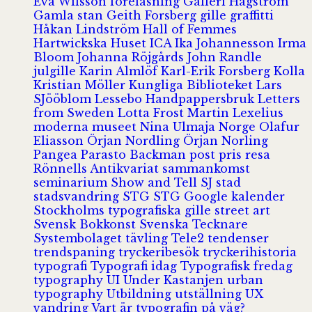
Eva Wilsson
föreläsning
Galleri Hagström
Gamla stan
Geith Forsberg
gille
graffitti
Håkan Lindström
Hall of Femmes
Hartwickska Huset
ICA
Ika Johannesson
Irma
Bloom
Johanna Röjgårds
John Randle
julgille
Karin Almlöf
Karl-Erik Forsberg
Kolla
Kristian Möller
Kungliga Biblioteket
Lars
SJööblom
Lessebo Handpappersbruk
Letters
from Sweden
Lotta Frost
Martin Lexelius
moderna museet
Nina Ulmaja
Norge
Olafur
Eliasson
Örjan Nordling
Örjan Norling
Pangea
Parasto Backman
post
pris
resa
Rönnells Antikvariat
sammankomst
seminarium
Show and Tell
SJ
stad
stadsvandring
STG
STG Google kalender
Stockholms typografiska gille
street art
Svensk Bokkonst
Svenska Tecknare
Systembolaget
tävling
Tele2
tendenser
trendspaning
tryckeribesök
tryckerihistoria
typografi
Typografi idag
Typografisk fredag
typography
UI
Under Kastanjen
urban
typography
Utbildning
utställning
UX
vandring
Vart är typografin på väg?