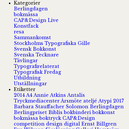
Kategorier
Berlingdagen
bokmässa
CAP&Design Live
Konstfack
resa
Sammankomst
Stockholms Typografiska Gille
Svensk Bokkonst
Svenska Tecknare
Tävlingar
Typografirelaterat
Typografisk Fredag
Utbildning
Utställningar
Etiketter
2014
A4
Annie Atkins
Antalis
Tryckmediacenter
Årsmöte
ateljé
Atypi 2017
Barbara Stauffacher Solomon
Berlingdagen
Berlingpriset
Biblis
bokbinderi
bokkonst
bokmässa
boktryck
CAP&Design
competition
design
digital
Ernst Billgren