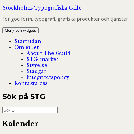
Hoppa
Stockholms Typografiska Gille
till
För god form, typografi, grafiska produkter och tjänster
innehåll
Meny och widgets
Startsidan
Om gillet
About The Guild
STG-märket
Styrelse
Stadgar
Integritetspolicy
Kontakta oss
Sök på STG
Sök
efter:
Kalender