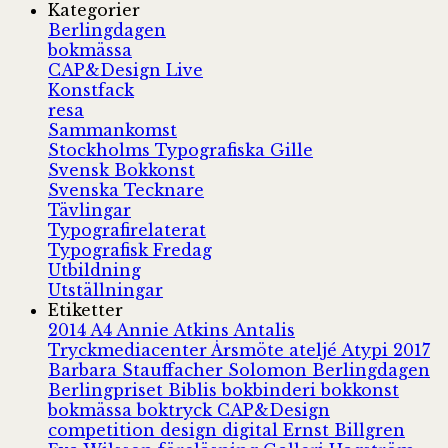
Kategorier
Berlingdagen
bokmässa
CAP&Design Live
Konstfack
resa
Sammankomst
Stockholms Typografiska Gille
Svensk Bokkonst
Svenska Tecknare
Tävlingar
Typografirelaterat
Typografisk Fredag
Utbildning
Utställningar
Etiketter
2014
A4
Annie Atkins
Antalis
Tryckmediacenter
Årsmöte
ateljé
Atypi 2017
Barbara Stauffacher Solomon
Berlingdagen
Berlingpriset
Biblis
bokbinderi
bokkonst
bokmässa
boktryck
CAP&Design
competition
design
digital
Ernst Billgren