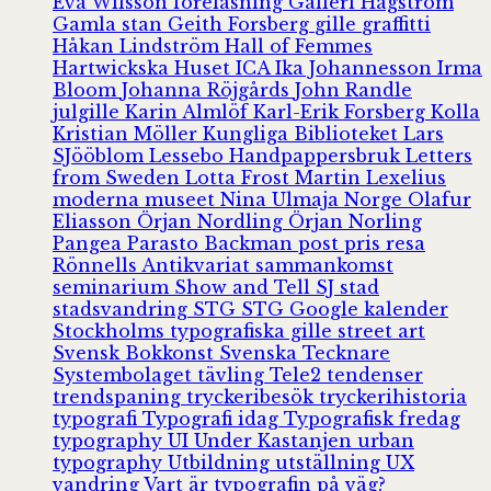
Eva Wilsson
föreläsning
Galleri Hagström
Gamla stan
Geith Forsberg
gille
graffitti
Håkan Lindström
Hall of Femmes
Hartwickska Huset
ICA
Ika Johannesson
Irma
Bloom
Johanna Röjgårds
John Randle
julgille
Karin Almlöf
Karl-Erik Forsberg
Kolla
Kristian Möller
Kungliga Biblioteket
Lars
SJööblom
Lessebo Handpappersbruk
Letters
from Sweden
Lotta Frost
Martin Lexelius
moderna museet
Nina Ulmaja
Norge
Olafur
Eliasson
Örjan Nordling
Örjan Norling
Pangea
Parasto Backman
post
pris
resa
Rönnells Antikvariat
sammankomst
seminarium
Show and Tell
SJ
stad
stadsvandring
STG
STG Google kalender
Stockholms typografiska gille
street art
Svensk Bokkonst
Svenska Tecknare
Systembolaget
tävling
Tele2
tendenser
trendspaning
tryckeribesök
tryckerihistoria
typografi
Typografi idag
Typografisk fredag
typography
UI
Under Kastanjen
urban
typography
Utbildning
utställning
UX
vandring
Vart är typografin på väg?