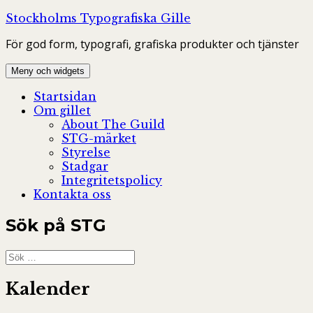
Hoppa
Stockholms Typografiska Gille
till
För god form, typografi, grafiska produkter och tjänster
innehåll
Meny och widgets
Startsidan
Om gillet
About The Guild
STG-märket
Styrelse
Stadgar
Integritetspolicy
Kontakta oss
Sök på STG
Sök
efter:
Kalender