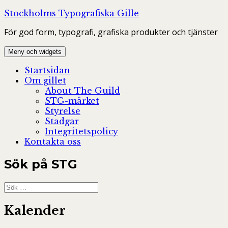
Hoppa
Stockholms Typografiska Gille
till
För god form, typografi, grafiska produkter och tjänster
innehåll
Meny och widgets
Startsidan
Om gillet
About The Guild
STG-märket
Styrelse
Stadgar
Integritetspolicy
Kontakta oss
Sök på STG
Sök
efter:
Kalender