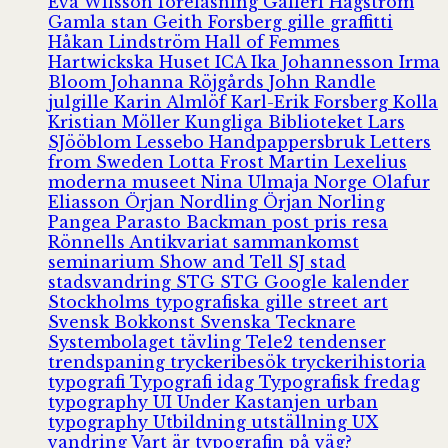
Eva Wilsson
föreläsning
Galleri Hagström
Gamla stan
Geith Forsberg
gille
graffitti
Håkan Lindström
Hall of Femmes
Hartwickska Huset
ICA
Ika Johannesson
Irma
Bloom
Johanna Röjgårds
John Randle
julgille
Karin Almlöf
Karl-Erik Forsberg
Kolla
Kristian Möller
Kungliga Biblioteket
Lars
SJööblom
Lessebo Handpappersbruk
Letters
from Sweden
Lotta Frost
Martin Lexelius
moderna museet
Nina Ulmaja
Norge
Olafur
Eliasson
Örjan Nordling
Örjan Norling
Pangea
Parasto Backman
post
pris
resa
Rönnells Antikvariat
sammankomst
seminarium
Show and Tell
SJ
stad
stadsvandring
STG
STG Google kalender
Stockholms typografiska gille
street art
Svensk Bokkonst
Svenska Tecknare
Systembolaget
tävling
Tele2
tendenser
trendspaning
tryckeribesök
tryckerihistoria
typografi
Typografi idag
Typografisk fredag
typography
UI
Under Kastanjen
urban
typography
Utbildning
utställning
UX
vandring
Vart är typografin på väg?