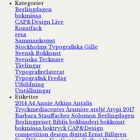
Kategorier
Berlingdagen
bokmässa
CAP&Design Live
Konstfack
resa
Sammankomst
Stockholms Typografiska Gille
Svensk Bokkonst
Svenska Tecknare
Tävlingar
Typografirelaterat
Typografisk Fredag
Utbildning
Utställningar
Etiketter
2014
A4
Annie Atkins
Antalis
Tryckmediacenter
Årsmöte
ateljé
Atypi 2017
Barbara Stauffacher Solomon
Berlingdagen
Berlingpriset
Biblis
bokbinderi
bokkonst
bokmässa
boktryck
CAP&Design
competition
design
digital
Ernst Billgren