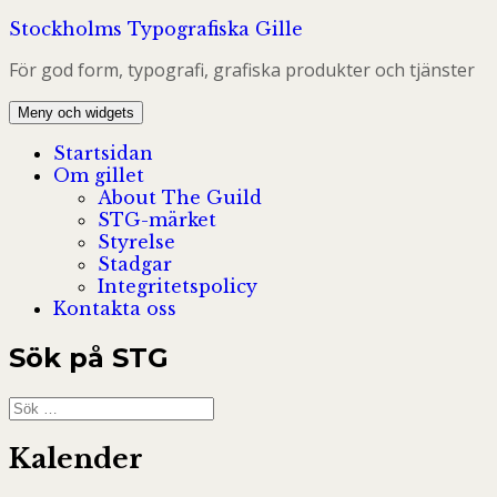
Hoppa
Stockholms Typografiska Gille
till
För god form, typografi, grafiska produkter och tjänster
innehåll
Meny och widgets
Startsidan
Om gillet
About The Guild
STG-märket
Styrelse
Stadgar
Integritetspolicy
Kontakta oss
Sök på STG
Sök
efter:
Kalender