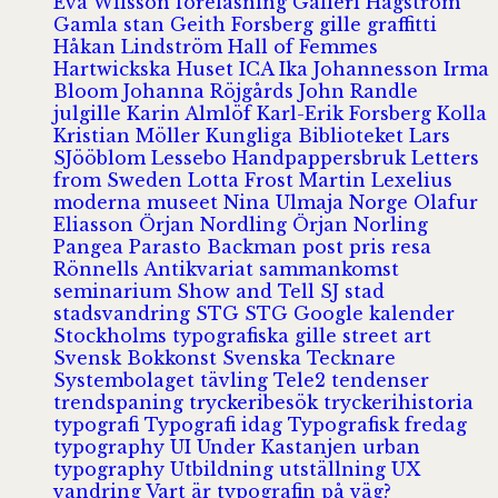
Eva Wilsson
föreläsning
Galleri Hagström
Gamla stan
Geith Forsberg
gille
graffitti
Håkan Lindström
Hall of Femmes
Hartwickska Huset
ICA
Ika Johannesson
Irma
Bloom
Johanna Röjgårds
John Randle
julgille
Karin Almlöf
Karl-Erik Forsberg
Kolla
Kristian Möller
Kungliga Biblioteket
Lars
SJööblom
Lessebo Handpappersbruk
Letters
from Sweden
Lotta Frost
Martin Lexelius
moderna museet
Nina Ulmaja
Norge
Olafur
Eliasson
Örjan Nordling
Örjan Norling
Pangea
Parasto Backman
post
pris
resa
Rönnells Antikvariat
sammankomst
seminarium
Show and Tell
SJ
stad
stadsvandring
STG
STG Google kalender
Stockholms typografiska gille
street art
Svensk Bokkonst
Svenska Tecknare
Systembolaget
tävling
Tele2
tendenser
trendspaning
tryckeribesök
tryckerihistoria
typografi
Typografi idag
Typografisk fredag
typography
UI
Under Kastanjen
urban
typography
Utbildning
utställning
UX
vandring
Vart är typografin på väg?