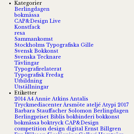
Kategorier
Berlingdagen
bokmässa
CAP&Design Live
Konstfack
resa
Sammankomst
Stockholms Typografiska Gille
Svensk Bokkonst
Svenska Tecknare
Tävlingar
Typografirelaterat
Typografisk Fredag
Utbildning
Utställningar
Etiketter
2014
A4
Annie Atkins
Antalis
Tryckmediacenter
Årsmöte
ateljé
Atypi 2017
Barbara Stauffacher Solomon
Berlingdagen
Berlingpriset
Biblis
bokbinderi
bokkonst
bokmässa
boktryck
CAP&Design
competition
design
digital
Ernst Billgren