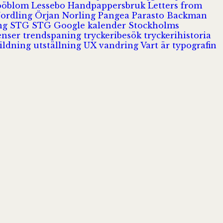
Jööblom
Lessebo Handpappersbruk
Letters from
Nordling
Örjan Norling
Pangea
Parasto Backman
ing
STG
STG Google kalender
Stockholms
enser
trendspaning
tryckeribesök
tryckerihistoria
ildning
utställning
UX
vandring
Vart är typografin