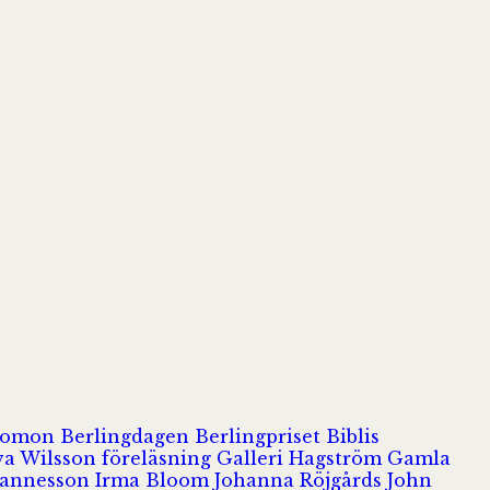
olomon
Berlingdagen
Berlingpriset
Biblis
va Wilsson
föreläsning
Galleri Hagström
Gamla
hannesson
Irma Bloom
Johanna Röjgårds
John