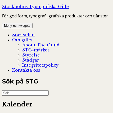
Hoppa
Stockholms Typografiska Gille
till
För god form, typografi, grafiska produkter och tjänster
innehåll
Meny och widgets
Startsidan
Om gillet
About The Guild
STG-märket
Styrelse
Stadgar
Integritetspolicy
Kontakta oss
Sök på STG
Sök
efter:
Kalender