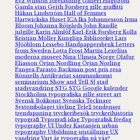
Eva Wilsson
föreläsning
Galleri Hagström
Gamla stan
Geith Forsberg
gille
graffitti
Håkan Lindström
Hall of Femmes
Hartwickska Huset
ICA
Ika Johannesson
Irma
Bloom
Johanna Röjgårds
John Randle
julgille
Karin Almlöf
Karl-Erik Forsberg
Kolla
Kristian Möller
Kungliga Biblioteket
Lars
SJööblom
Lessebo Handpappersbruk
Letters
from Sweden
Lotta Frost
Martin Lexelius
moderna museet
Nina Ulmaja
Norge
Olafur
Eliasson
Örjan Nordling
Örjan Norling
Pangea
Parasto Backman
post
pris
resa
Rönnells Antikvariat
sammankomst
seminarium
Show and Tell
SJ
stad
stadsvandring
STG
STG Google kalender
Stockholms typografiska gille
street art
Svensk Bokkonst
Svenska Tecknare
Systembolaget
tävling
Tele2
tendenser
trendspaning
tryckeribesök
tryckerihistoria
typografi
Typografi idag
Typografisk fredag
typography
UI
Under Kastanjen
urban
typography
Utbildning
utställning
UX
vandring
Vart är typografin på väg?