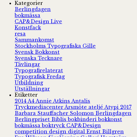
Kategorier
Berlingdagen
bokmässa
CAP&Design Live
Konstfack
resa
Sammankomst
Stockholms Typografiska Gille
Svensk Bokkonst
Svenska Tecknare
Tävlingar
Typografirelaterat
Typografisk Fredag
Utbildning
Utställningar
Etiketter
2014
A4
Annie Atkins
Antalis
Tryckmediacenter
Årsmöte
ateljé
Atypi 2017
Barbara Stauffacher Solomon
Berlingdagen
Berlingpriset
Biblis
bokbinderi
bokkonst
bokmässa
boktryck
CAP&Design
competition
design
digital
Ernst Billgren