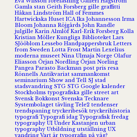
Eva Wilsson
föreläsning
Galleri Hagström
Gamla stan
Geith Forsberg
gille
graffitti
Håkan Lindström
Hall of Femmes
Hartwickska Huset
ICA
Ika Johannesson
Irma
Bloom
Johanna Röjgårds
John Randle
julgille
Karin Almlöf
Karl-Erik Forsberg
Kolla
Kristian Möller
Kungliga Biblioteket
Lars
SJööblom
Lessebo Handpappersbruk
Letters
from Sweden
Lotta Frost
Martin Lexelius
moderna museet
Nina Ulmaja
Norge
Olafur
Eliasson
Örjan Nordling
Örjan Norling
Pangea
Parasto Backman
post
pris
resa
Rönnells Antikvariat
sammankomst
seminarium
Show and Tell
SJ
stad
stadsvandring
STG
STG Google kalender
Stockholms typografiska gille
street art
Svensk Bokkonst
Svenska Tecknare
Systembolaget
tävling
Tele2
tendenser
trendspaning
tryckeribesök
tryckerihistoria
typografi
Typografi idag
Typografisk fredag
typography
UI
Under Kastanjen
urban
typography
Utbildning
utställning
UX
vandring
Vart är typografin på väg?