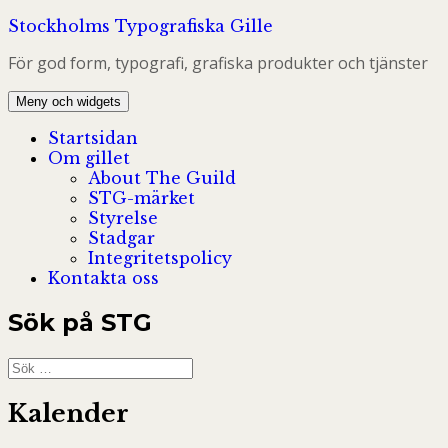
Hoppa
Stockholms Typografiska Gille
till
För god form, typografi, grafiska produkter och tjänster
innehåll
Meny och widgets
Startsidan
Om gillet
About The Guild
STG-märket
Styrelse
Stadgar
Integritetspolicy
Kontakta oss
Sök på STG
Sök
efter:
Kalender