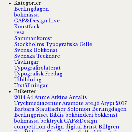
Kategorier
Berlingdagen
bokmässa
CAP&Design Live
Konstfack
resa
Sammankomst
Stockholms Typografiska Gille
Svensk Bokkonst
Svenska Tecknare
Tävlingar
Typografirelaterat
Typografisk Fredag
Utbildning
Utställningar
Etiketter
2014
A4
Annie Atkins
Antalis
Tryckmediacenter
Årsmöte
ateljé
Atypi 2017
Barbara Stauffacher Solomon
Berlingdagen
Berlingpriset
Biblis
bokbinderi
bokkonst
bokmässa
boktryck
CAP&Design
competition
design
digital
Ernst Billgren