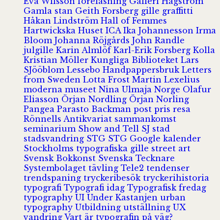
Eva Wilsson
föreläsning
Galleri Hagström
Gamla stan
Geith Forsberg
gille
graffitti
Håkan Lindström
Hall of Femmes
Hartwickska Huset
ICA
Ika Johannesson
Irma
Bloom
Johanna Röjgårds
John Randle
julgille
Karin Almlöf
Karl-Erik Forsberg
Kolla
Kristian Möller
Kungliga Biblioteket
Lars
SJööblom
Lessebo Handpappersbruk
Letters
from Sweden
Lotta Frost
Martin Lexelius
moderna museet
Nina Ulmaja
Norge
Olafur
Eliasson
Örjan Nordling
Örjan Norling
Pangea
Parasto Backman
post
pris
resa
Rönnells Antikvariat
sammankomst
seminarium
Show and Tell
SJ
stad
stadsvandring
STG
STG Google kalender
Stockholms typografiska gille
street art
Svensk Bokkonst
Svenska Tecknare
Systembolaget
tävling
Tele2
tendenser
trendspaning
tryckeribesök
tryckerihistoria
typografi
Typografi idag
Typografisk fredag
typography
UI
Under Kastanjen
urban
typography
Utbildning
utställning
UX
vandring
Vart är typografin på väg?