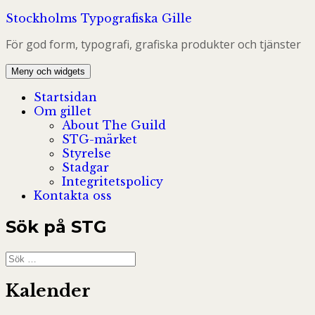
Hoppa
Stockholms Typografiska Gille
till
För god form, typografi, grafiska produkter och tjänster
innehåll
Meny och widgets
Startsidan
Om gillet
About The Guild
STG-märket
Styrelse
Stadgar
Integritetspolicy
Kontakta oss
Sök på STG
Sök
efter:
Kalender