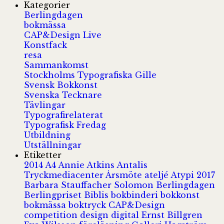
Kategorier
Berlingdagen
bokmässa
CAP&Design Live
Konstfack
resa
Sammankomst
Stockholms Typografiska Gille
Svensk Bokkonst
Svenska Tecknare
Tävlingar
Typografirelaterat
Typografisk Fredag
Utbildning
Utställningar
Etiketter
2014
A4
Annie Atkins
Antalis
Tryckmediacenter
Årsmöte
ateljé
Atypi 2017
Barbara Stauffacher Solomon
Berlingdagen
Berlingpriset
Biblis
bokbinderi
bokkonst
bokmässa
boktryck
CAP&Design
competition
design
digital
Ernst Billgren