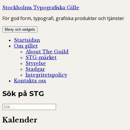
Hoppa
Stockholms Typografiska Gille
till
För god form, typografi, grafiska produkter och tjänster
innehåll
Meny och widgets
Startsidan
Om gillet
About The Guild
STG-märket
Styrelse
Stadgar
Integritetspolicy
Kontakta oss
Sök på STG
Sök
efter:
Kalender