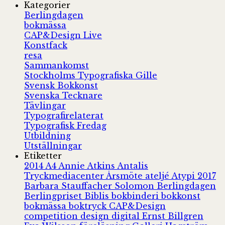
Kategorier
Berlingdagen
bokmässa
CAP&Design Live
Konstfack
resa
Sammankomst
Stockholms Typografiska Gille
Svensk Bokkonst
Svenska Tecknare
Tävlingar
Typografirelaterat
Typografisk Fredag
Utbildning
Utställningar
Etiketter
2014
A4
Annie Atkins
Antalis
Tryckmediacenter
Årsmöte
ateljé
Atypi 2017
Barbara Stauffacher Solomon
Berlingdagen
Berlingpriset
Biblis
bokbinderi
bokkonst
bokmässa
boktryck
CAP&Design
competition
design
digital
Ernst Billgren