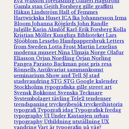
Eva Wilsson
föreläsning
Galleri Hagström
Gamla stan
Geith Forsberg
gille
graffitti
Håkan Lindström
Hall of Femmes
Hartwickska Huset
ICA
Ika Johannesson
Irma
Bloom
Johanna Röjgårds
John Randle
julgille
Karin Almlöf
Karl-Erik Forsberg
Kolla
Kristian Möller
Kungliga Biblioteket
Lars
SJööblom
Lessebo Handpappersbruk
Letters
from Sweden
Lotta Frost
Martin Lexelius
moderna museet
Nina Ulmaja
Norge
Olafur
Eliasson
Örjan Nordling
Örjan Norling
Pangea
Parasto Backman
post
pris
resa
Rönnells Antikvariat
sammankomst
seminarium
Show and Tell
SJ
stad
stadsvandring
STG
STG Google kalender
Stockholms typografiska gille
street art
Svensk Bokkonst
Svenska Tecknare
Systembolaget
tävling
Tele2
tendenser
trendspaning
tryckeribesök
tryckerihistoria
typografi
Typografi idag
Typografisk fredag
typography
UI
Under Kastanjen
urban
typography
Utbildning
utställning
UX
vandring
Vart är typografin på väg?