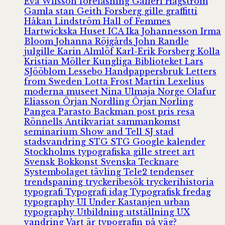
Eva Wilsson
föreläsning
Galleri Hagström
Gamla stan
Geith Forsberg
gille
graffitti
Håkan Lindström
Hall of Femmes
Hartwickska Huset
ICA
Ika Johannesson
Irma
Bloom
Johanna Röjgårds
John Randle
julgille
Karin Almlöf
Karl-Erik Forsberg
Kolla
Kristian Möller
Kungliga Biblioteket
Lars
SJööblom
Lessebo Handpappersbruk
Letters
from Sweden
Lotta Frost
Martin Lexelius
moderna museet
Nina Ulmaja
Norge
Olafur
Eliasson
Örjan Nordling
Örjan Norling
Pangea
Parasto Backman
post
pris
resa
Rönnells Antikvariat
sammankomst
seminarium
Show and Tell
SJ
stad
stadsvandring
STG
STG Google kalender
Stockholms typografiska gille
street art
Svensk Bokkonst
Svenska Tecknare
Systembolaget
tävling
Tele2
tendenser
trendspaning
tryckeribesök
tryckerihistoria
typografi
Typografi idag
Typografisk fredag
typography
UI
Under Kastanjen
urban
typography
Utbildning
utställning
UX
vandring
Vart är typografin på väg?