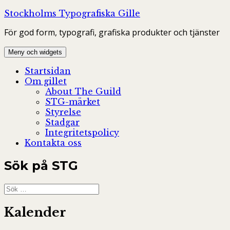
Hoppa
Stockholms Typografiska Gille
till
För god form, typografi, grafiska produkter och tjänster
innehåll
Meny och widgets
Startsidan
Om gillet
About The Guild
STG-märket
Styrelse
Stadgar
Integritetspolicy
Kontakta oss
Sök på STG
Sök
efter:
Kalender