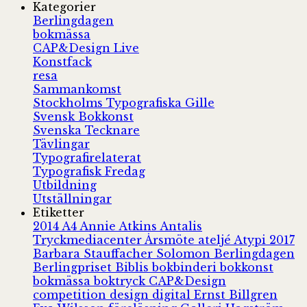
Kategorier
Berlingdagen
bokmässa
CAP&Design Live
Konstfack
resa
Sammankomst
Stockholms Typografiska Gille
Svensk Bokkonst
Svenska Tecknare
Tävlingar
Typografirelaterat
Typografisk Fredag
Utbildning
Utställningar
Etiketter
2014
A4
Annie Atkins
Antalis
Tryckmediacenter
Årsmöte
ateljé
Atypi 2017
Barbara Stauffacher Solomon
Berlingdagen
Berlingpriset
Biblis
bokbinderi
bokkonst
bokmässa
boktryck
CAP&Design
competition
design
digital
Ernst Billgren