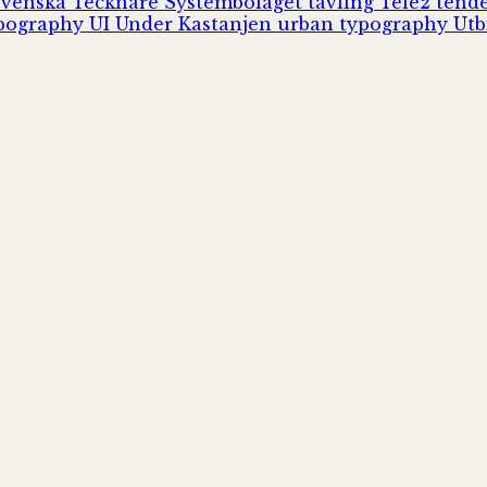
Svenska Tecknare
Systembolaget
tävling
Tele2
tend
pography
UI
Under Kastanjen
urban typography
Utb