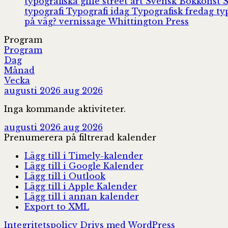
typografiska gille
street art
Svensk Bokkonst
typografi
Typografi idag
Typografisk fredag
ty
på väg?
vernissage
Whittington Press
Program
Program
Dag
Månad
Vecka
augusti 2026
aug 2026
Inga kommande aktiviteter.
augusti 2026
aug 2026
Prenumerera på filtrerad kalender
Lägg till i Timely-kalender
Lägg till i Google Kalender
Lägg till i Outlook
Lägg till i Apple Kalender
Lägg till i annan kalender
Export to XML
Integritetspolicy
Drivs med WordPress