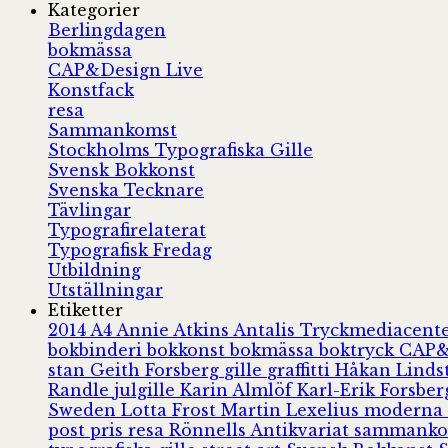
Kategorier
Berlingdagen
bokmässa
CAP&Design Live
Konstfack
resa
Sammankomst
Stockholms Typografiska Gille
Svensk Bokkonst
Svenska Tecknare
Tävlingar
Typografirelaterat
Typografisk Fredag
Utbildning
Utställningar
Etiketter
2014
A4
Annie Atkins
Antalis Tryckmediacent
bokbinderi
bokkonst
bokmässa
boktryck
CAP&
stan
Geith Forsberg
gille
graffitti
Håkan Lind
Randle
julgille
Karin Almlöf
Karl-Erik Forsbe
Sweden
Lotta Frost
Martin Lexelius
moderna
post
pris
resa
Rönnells Antikvariat
sammank