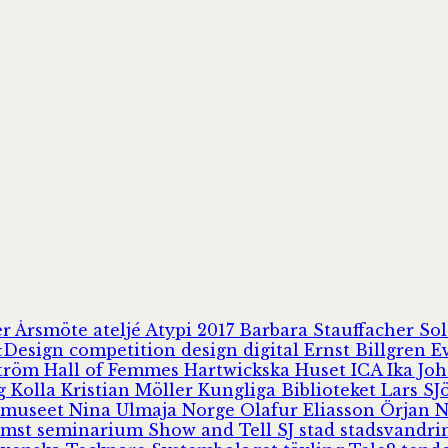
er
Årsmöte
ateljé
Atypi 2017
Barbara Stauffacher S
Design
competition
design
digital
Ernst Billgren
E
ström
Hall of Femmes
Hartwickska Huset
ICA
Ika Jo
rg
Kolla
Kristian Möller
Kungliga Biblioteket
Lars S
 museet
Nina Ulmaja
Norge
Olafur Eliasson
Örjan 
omst
seminarium
Show and Tell
SJ
stad
stadsvandr