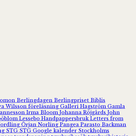
olomon
Berlingdagen
Berlingpriset
Biblis
va Wilsson
föreläsning
Galleri Hagström
Gamla
hannesson
Irma Bloom
Johanna Röjgårds
John
Jööblom
Lessebo Handpappersbruk
Letters from
Nordling
Örjan Norling
Pangea
Parasto Backman
ing
STG
STG Google kalender
Stockholms