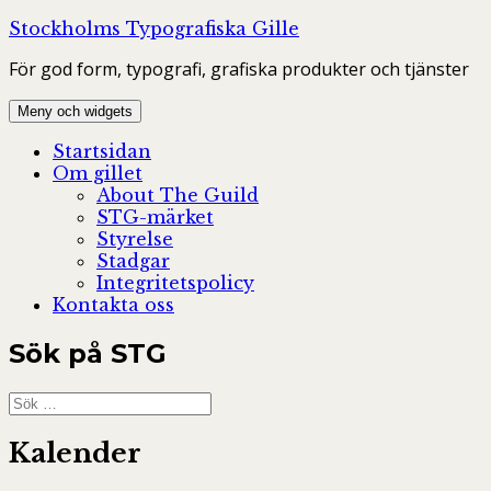
Hoppa
Stockholms Typografiska Gille
till
För god form, typografi, grafiska produkter och tjänster
innehåll
Meny och widgets
Startsidan
Om gillet
About The Guild
STG-märket
Styrelse
Stadgar
Integritetspolicy
Kontakta oss
Sök på STG
Sök
efter:
Kalender