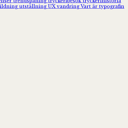
enser
trendspaning
tryckeribesök
tryckerihistoria
ildning
utställning
UX
vandring
Vart är typografin