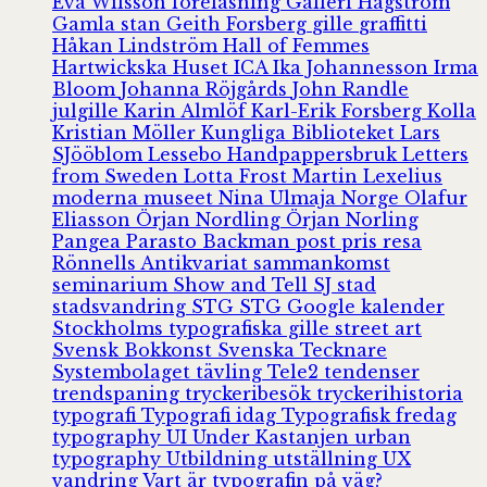
Eva Wilsson
föreläsning
Galleri Hagström
Gamla stan
Geith Forsberg
gille
graffitti
Håkan Lindström
Hall of Femmes
Hartwickska Huset
ICA
Ika Johannesson
Irma
Bloom
Johanna Röjgårds
John Randle
julgille
Karin Almlöf
Karl-Erik Forsberg
Kolla
Kristian Möller
Kungliga Biblioteket
Lars
SJööblom
Lessebo Handpappersbruk
Letters
from Sweden
Lotta Frost
Martin Lexelius
moderna museet
Nina Ulmaja
Norge
Olafur
Eliasson
Örjan Nordling
Örjan Norling
Pangea
Parasto Backman
post
pris
resa
Rönnells Antikvariat
sammankomst
seminarium
Show and Tell
SJ
stad
stadsvandring
STG
STG Google kalender
Stockholms typografiska gille
street art
Svensk Bokkonst
Svenska Tecknare
Systembolaget
tävling
Tele2
tendenser
trendspaning
tryckeribesök
tryckerihistoria
typografi
Typografi idag
Typografisk fredag
typography
UI
Under Kastanjen
urban
typography
Utbildning
utställning
UX
vandring
Vart är typografin på väg?