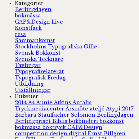
Kategorier
Berlingdagen
bokmässa
CAP&Design Live
Konstfack
resa
Sammankomst
Stockholms Typografiska Gille
Svensk Bokkonst
Svenska Tecknare
Tävlingar
Typografirelaterat
Typografisk Fredag
Utbildning
Utställningar
Etiketter
2014
A4
Annie Atkins
Antalis
Tryckmediacenter
Årsmöte
ateljé
Atypi 2017
Barbara Stauffacher Solomon
Berlingdagen
Berlingpriset
Biblis
bokbinderi
bokkonst
bokmässa
boktryck
CAP&Design
competition
design
digital
Ernst Billgren