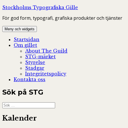
Hoppa
Stockholms Typografiska Gille
till
För god form, typografi, grafiska produkter och tjänster
innehåll
Meny och widgets
Startsidan
Om gillet
About The Guild
STG-märket
Styrelse
Stadgar
Integritetspolicy
Kontakta oss
Sök på STG
Sök
efter:
Kalender