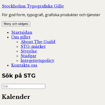
Hoppa
Stockholms Typografiska Gille
till
För god form, typografi, grafiska produkter och tjänster
innehåll
Meny och widgets
Startsidan
Om gillet
About The Guild
STG-märket
Styrelse
Stadgar
Integritetspolicy
Kontakta oss
Sök på STG
Sök
efter:
Kalender