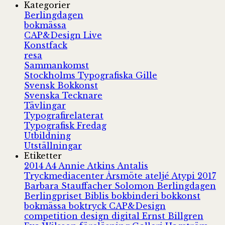
Kategorier
Berlingdagen
bokmässa
CAP&Design Live
Konstfack
resa
Sammankomst
Stockholms Typografiska Gille
Svensk Bokkonst
Svenska Tecknare
Tävlingar
Typografirelaterat
Typografisk Fredag
Utbildning
Utställningar
Etiketter
2014
A4
Annie Atkins
Antalis
Tryckmediacenter
Årsmöte
ateljé
Atypi 2017
Barbara Stauffacher Solomon
Berlingdagen
Berlingpriset
Biblis
bokbinderi
bokkonst
bokmässa
boktryck
CAP&Design
competition
design
digital
Ernst Billgren