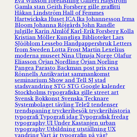
Eva Wilsson
föreläsning
Galleri Hagström
Gamla stan
Geith Forsberg
gille
graffitti
Håkan Lindström
Hall of Femmes
Hartwickska Huset
ICA
Ika Johannesson
Irma
Bloom
Johanna Röjgårds
John Randle
julgille
Karin Almlöf
Karl-Erik Forsberg
Kolla
Kristian Möller
Kungliga Biblioteket
Lars
SJööblom
Lessebo Handpappersbruk
Letters
from Sweden
Lotta Frost
Martin Lexelius
moderna museet
Nina Ulmaja
Norge
Olafur
Eliasson
Örjan Nordling
Örjan Norling
Pangea
Parasto Backman
post
pris
resa
Rönnells Antikvariat
sammankomst
seminarium
Show and Tell
SJ
stad
stadsvandring
STG
STG Google kalender
Stockholms typografiska gille
street art
Svensk Bokkonst
Svenska Tecknare
Systembolaget
tävling
Tele2
tendenser
trendspaning
tryckeribesök
tryckerihistoria
typografi
Typografi idag
Typografisk fredag
typography
UI
Under Kastanjen
urban
typography
Utbildning
utställning
UX
vandring
Vart är typografin på väg?