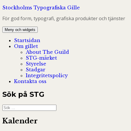
Hoppa
Stockholms Typografiska Gille
till
För god form, typografi, grafiska produkter och tjänster
innehåll
Meny och widgets
Startsidan
Om gillet
About The Guild
STG-märket
Styrelse
Stadgar
Integritetspolicy
Kontakta oss
Sök på STG
Sök
efter:
Kalender