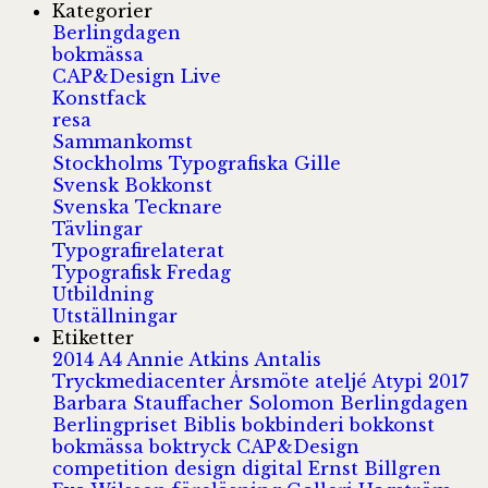
Kategorier
Berlingdagen
bokmässa
CAP&Design Live
Konstfack
resa
Sammankomst
Stockholms Typografiska Gille
Svensk Bokkonst
Svenska Tecknare
Tävlingar
Typografirelaterat
Typografisk Fredag
Utbildning
Utställningar
Etiketter
2014
A4
Annie Atkins
Antalis
Tryckmediacenter
Årsmöte
ateljé
Atypi 2017
Barbara Stauffacher Solomon
Berlingdagen
Berlingpriset
Biblis
bokbinderi
bokkonst
bokmässa
boktryck
CAP&Design
competition
design
digital
Ernst Billgren