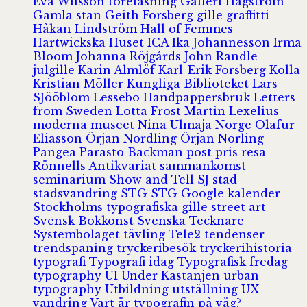
Eva Wilsson
föreläsning
Galleri Hagström
Gamla stan
Geith Forsberg
gille
graffitti
Håkan Lindström
Hall of Femmes
Hartwickska Huset
ICA
Ika Johannesson
Irma
Bloom
Johanna Röjgårds
John Randle
julgille
Karin Almlöf
Karl-Erik Forsberg
Kolla
Kristian Möller
Kungliga Biblioteket
Lars
SJööblom
Lessebo Handpappersbruk
Letters
from Sweden
Lotta Frost
Martin Lexelius
moderna museet
Nina Ulmaja
Norge
Olafur
Eliasson
Örjan Nordling
Örjan Norling
Pangea
Parasto Backman
post
pris
resa
Rönnells Antikvariat
sammankomst
seminarium
Show and Tell
SJ
stad
stadsvandring
STG
STG Google kalender
Stockholms typografiska gille
street art
Svensk Bokkonst
Svenska Tecknare
Systembolaget
tävling
Tele2
tendenser
trendspaning
tryckeribesök
tryckerihistoria
typografi
Typografi idag
Typografisk fredag
typography
UI
Under Kastanjen
urban
typography
Utbildning
utställning
UX
vandring
Vart är typografin på väg?