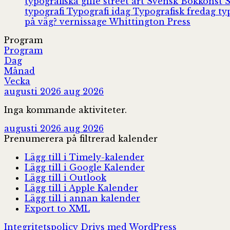
typografiska gille
street art
Svensk Bokkonst
typografi
Typografi idag
Typografisk fredag
ty
på väg?
vernissage
Whittington Press
Program
Program
Dag
Månad
Vecka
augusti 2026
aug 2026
Inga kommande aktiviteter.
augusti 2026
aug 2026
Prenumerera på filtrerad kalender
Lägg till i Timely-kalender
Lägg till i Google Kalender
Lägg till i Outlook
Lägg till i Apple Kalender
Lägg till i annan kalender
Export to XML
Integritetspolicy
Drivs med WordPress