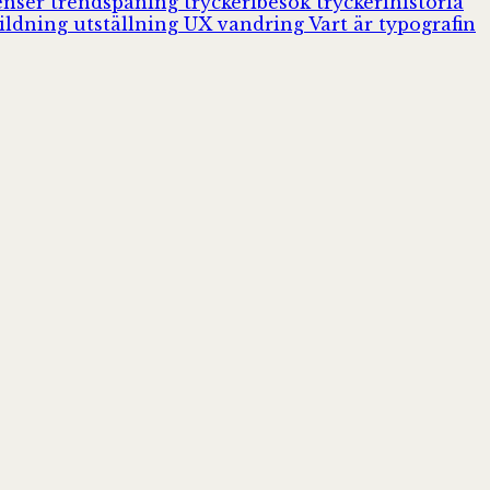
enser
trendspaning
tryckeribesök
tryckerihistoria
ildning
utställning
UX
vandring
Vart är typografin