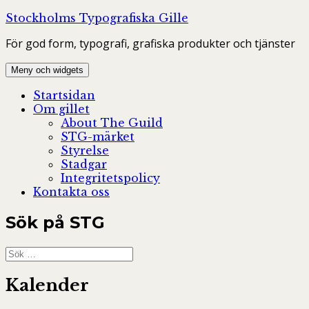
Hoppa
Stockholms Typografiska Gille
till
För god form, typografi, grafiska produkter och tjänster
innehåll
Meny och widgets
Startsidan
Om gillet
About The Guild
STG-märket
Styrelse
Stadgar
Integritetspolicy
Kontakta oss
Sök på STG
Sök
efter:
Kalender