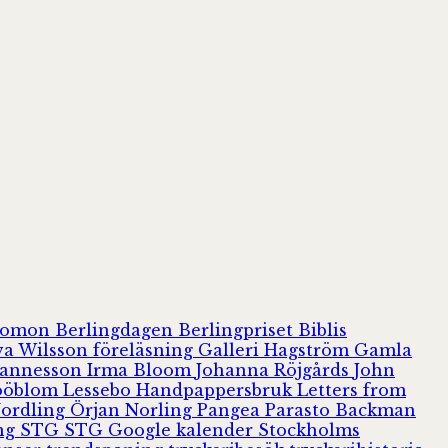
olomon
Berlingdagen
Berlingpriset
Biblis
va Wilsson
föreläsning
Galleri Hagström
Gamla
hannesson
Irma Bloom
Johanna Röjgårds
John
Jööblom
Lessebo Handpappersbruk
Letters from
Nordling
Örjan Norling
Pangea
Parasto Backman
ing
STG
STG Google kalender
Stockholms