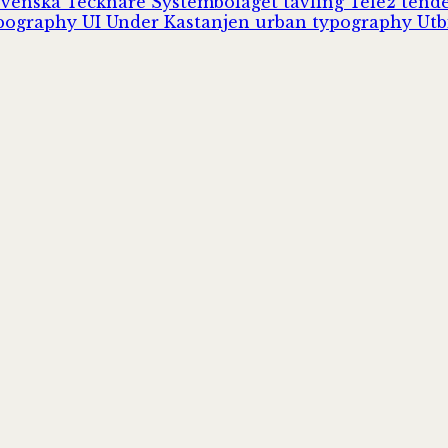
Svenska Tecknare
Systembolaget
tävling
Tele2
tend
pography
UI
Under Kastanjen
urban typography
Utb