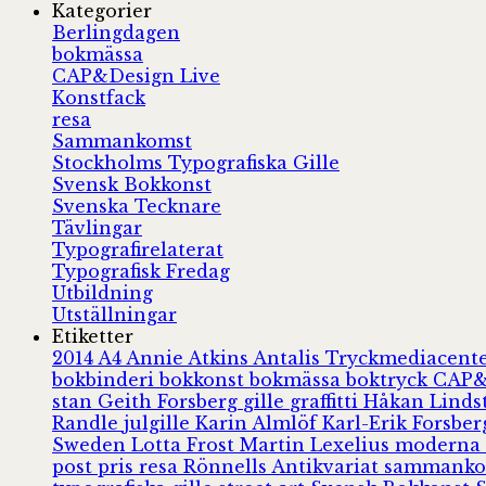
Kategorier
Berlingdagen
bokmässa
CAP&Design Live
Konstfack
resa
Sammankomst
Stockholms Typografiska Gille
Svensk Bokkonst
Svenska Tecknare
Tävlingar
Typografirelaterat
Typografisk Fredag
Utbildning
Utställningar
Etiketter
2014
A4
Annie Atkins
Antalis Tryckmediacent
bokbinderi
bokkonst
bokmässa
boktryck
CAP&
stan
Geith Forsberg
gille
graffitti
Håkan Lind
Randle
julgille
Karin Almlöf
Karl-Erik Forsbe
Sweden
Lotta Frost
Martin Lexelius
moderna
post
pris
resa
Rönnells Antikvariat
sammank