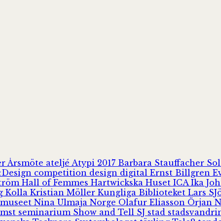
er
Årsmöte
ateljé
Atypi 2017
Barbara Stauffacher S
Design
competition
design
digital
Ernst Billgren
E
ström
Hall of Femmes
Hartwickska Huset
ICA
Ika Jo
rg
Kolla
Kristian Möller
Kungliga Biblioteket
Lars S
 museet
Nina Ulmaja
Norge
Olafur Eliasson
Örjan 
omst
seminarium
Show and Tell
SJ
stad
stadsvandr