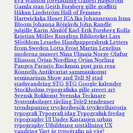
Eva Wilsson
föreläsning
Galleri Hagström
Gamla stan
Geith Forsberg
gille
graffitti
Håkan Lindström
Hall of Femmes
Hartwickska Huset
ICA
Ika Johannesson
Irma
Bloom
Johanna Röjgårds
John Randle
julgille
Karin Almlöf
Karl-Erik Forsberg
Kolla
Kristian Möller
Kungliga Biblioteket
Lars
SJööblom
Lessebo Handpappersbruk
Letters
from Sweden
Lotta Frost
Martin Lexelius
moderna museet
Nina Ulmaja
Norge
Olafur
Eliasson
Örjan Nordling
Örjan Norling
Pangea
Parasto Backman
post
pris
resa
Rönnells Antikvariat
sammankomst
seminarium
Show and Tell
SJ
stad
stadsvandring
STG
STG Google kalender
Stockholms typografiska gille
street art
Svensk Bokkonst
Svenska Tecknare
Systembolaget
tävling
Tele2
tendenser
trendspaning
tryckeribesök
tryckerihistoria
typografi
Typografi idag
Typografisk fredag
typography
UI
Under Kastanjen
urban
typography
Utbildning
utställning
UX
vandring
Vart är typografin på väg?