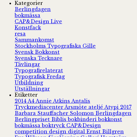
Kategorier
Berlingdagen
bokmässa
CAP&Design Live
Konstfack
resa
Sammankomst
Stockholms Typografiska Gille
Svensk Bokkonst
Svenska Tecknare
Tävlingar
Typografirelaterat
Typografisk Fredag
Utbildning
Utställningar
Etiketter
2014
A4
Annie Atkins
Antalis
Tryckmediacenter
Årsmöte
ateljé
Atypi 2017
Barbara Stauffacher Solomon
Berlingdagen
Berlingpriset
Biblis
bokbinderi
bokkonst
bokmässa
boktryck
CAP&Design
competition
design
digital
Ernst Billgren