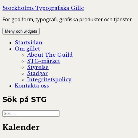
Hoppa
Stockholms Typografiska Gille
till
För god form, typografi, grafiska produkter och tjänster
innehåll
Meny och widgets
Startsidan
Om gillet
About The Guild
STG-märket
Styrelse
Stadgar
Integritetspolicy
Kontakta oss
Sök på STG
Sök
efter:
Kalender