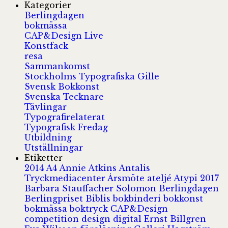
Kategorier
Berlingdagen
bokmässa
CAP&Design Live
Konstfack
resa
Sammankomst
Stockholms Typografiska Gille
Svensk Bokkonst
Svenska Tecknare
Tävlingar
Typografirelaterat
Typografisk Fredag
Utbildning
Utställningar
Etiketter
2014
A4
Annie Atkins
Antalis
Tryckmediacenter
Årsmöte
ateljé
Atypi 2017
Barbara Stauffacher Solomon
Berlingdagen
Berlingpriset
Biblis
bokbinderi
bokkonst
bokmässa
boktryck
CAP&Design
competition
design
digital
Ernst Billgren