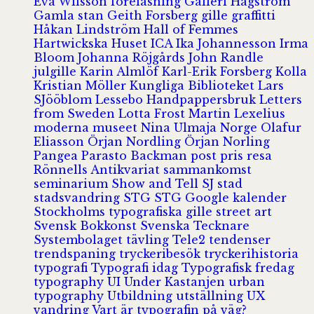
Eva Wilsson
föreläsning
Galleri Hagström
Gamla stan
Geith Forsberg
gille
graffitti
Håkan Lindström
Hall of Femmes
Hartwickska Huset
ICA
Ika Johannesson
Irma
Bloom
Johanna Röjgårds
John Randle
julgille
Karin Almlöf
Karl-Erik Forsberg
Kolla
Kristian Möller
Kungliga Biblioteket
Lars
SJööblom
Lessebo Handpappersbruk
Letters
from Sweden
Lotta Frost
Martin Lexelius
moderna museet
Nina Ulmaja
Norge
Olafur
Eliasson
Örjan Nordling
Örjan Norling
Pangea
Parasto Backman
post
pris
resa
Rönnells Antikvariat
sammankomst
seminarium
Show and Tell
SJ
stad
stadsvandring
STG
STG Google kalender
Stockholms typografiska gille
street art
Svensk Bokkonst
Svenska Tecknare
Systembolaget
tävling
Tele2
tendenser
trendspaning
tryckeribesök
tryckerihistoria
typografi
Typografi idag
Typografisk fredag
typography
UI
Under Kastanjen
urban
typography
Utbildning
utställning
UX
vandring
Vart är typografin på väg?