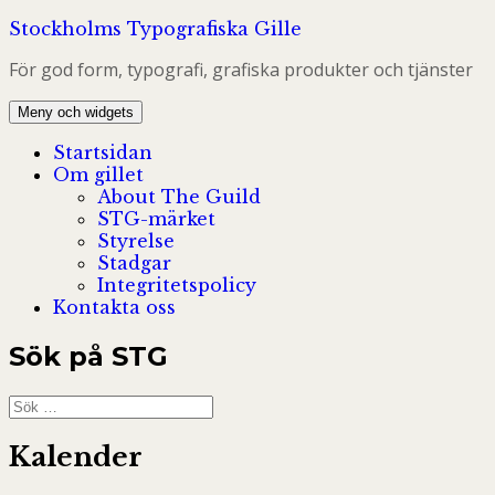
Hoppa
Stockholms Typografiska Gille
till
För god form, typografi, grafiska produkter och tjänster
innehåll
Meny och widgets
Startsidan
Om gillet
About The Guild
STG-märket
Styrelse
Stadgar
Integritetspolicy
Kontakta oss
Sök på STG
Sök
efter:
Kalender