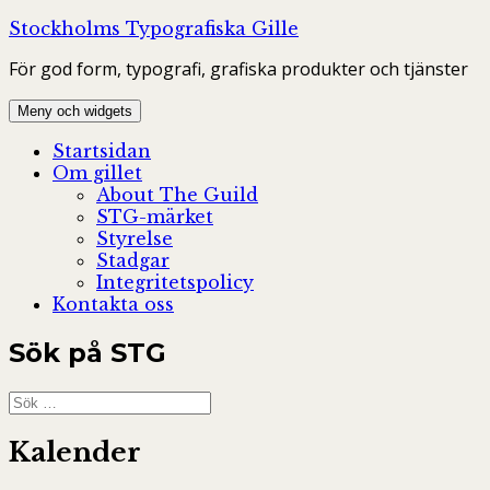
Hoppa
Stockholms Typografiska Gille
till
För god form, typografi, grafiska produkter och tjänster
innehåll
Meny och widgets
Startsidan
Om gillet
About The Guild
STG-märket
Styrelse
Stadgar
Integritetspolicy
Kontakta oss
Sök på STG
Sök
efter:
Kalender