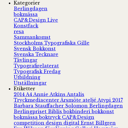
Kategorier
Berlingdagen
bokmässa
CAP&Design Live
Konstfack
resa
Sammankomst
Stockholms Typografiska Gille
Svensk Bokkonst
Svenska Tecknare
Tävlingar
Typografirelaterat
Typografisk Fredag
Utbildning
Utställningar
Etiketter
2014
A4
Annie Atkins
Antalis
Tryckmediacenter
Årsmöte
ateljé
Atypi 2017
Barbara Stauffacher Solomon
Berlingdagen
Berlingpriset
Biblis
bokbinderi
bokkonst
bokmässa
boktryck
CAP&Design
competition
design
digital
Ernst Billgren