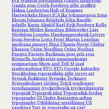
Eva Wilsson
föreläsning
Galleri Hagström
Gamla stan
Geith Forsberg
gille
graffitti
Håkan Lindström
Hall of Femmes
Hartwickska Huset
ICA
Ika Johannesson
Irma
Bloom
Johanna Röjgårds
John Randle
julgille
Karin Almlöf
Karl-Erik Forsberg
Kolla
Kristian Möller
Kungliga Biblioteket
Lars
SJööblom
Lessebo Handpappersbruk
Letters
from Sweden
Lotta Frost
Martin Lexelius
moderna museet
Nina Ulmaja
Norge
Olafur
Eliasson
Örjan Nordling
Örjan Norling
Pangea
Parasto Backman
post
pris
resa
Rönnells Antikvariat
sammankomst
seminarium
Show and Tell
SJ
stad
stadsvandring
STG
STG Google kalender
Stockholms typografiska gille
street art
Svensk Bokkonst
Svenska Tecknare
Systembolaget
tävling
Tele2
tendenser
trendspaning
tryckeribesök
tryckerihistoria
typografi
Typografi idag
Typografisk fredag
typography
UI
Under Kastanjen
urban
typography
Utbildning
utställning
UX
vandring
Vart är typografin på väg?