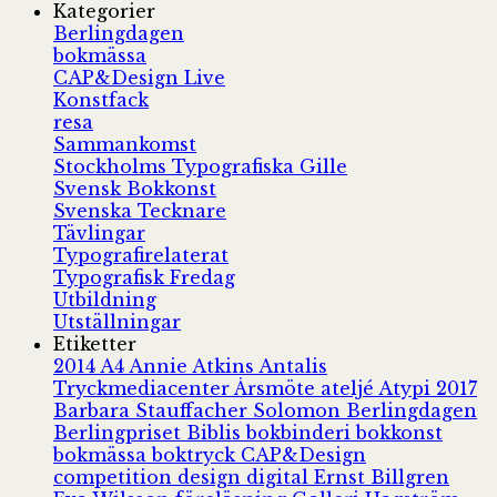
Kategorier
Berlingdagen
bokmässa
CAP&Design Live
Konstfack
resa
Sammankomst
Stockholms Typografiska Gille
Svensk Bokkonst
Svenska Tecknare
Tävlingar
Typografirelaterat
Typografisk Fredag
Utbildning
Utställningar
Etiketter
2014
A4
Annie Atkins
Antalis
Tryckmediacenter
Årsmöte
ateljé
Atypi 2017
Barbara Stauffacher Solomon
Berlingdagen
Berlingpriset
Biblis
bokbinderi
bokkonst
bokmässa
boktryck
CAP&Design
competition
design
digital
Ernst Billgren