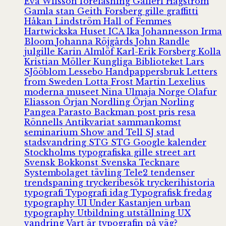
Eva Wilsson
föreläsning
Galleri Hagström
Gamla stan
Geith Forsberg
gille
graffitti
Håkan Lindström
Hall of Femmes
Hartwickska Huset
ICA
Ika Johannesson
Irma
Bloom
Johanna Röjgårds
John Randle
julgille
Karin Almlöf
Karl-Erik Forsberg
Kolla
Kristian Möller
Kungliga Biblioteket
Lars
SJööblom
Lessebo Handpappersbruk
Letters
from Sweden
Lotta Frost
Martin Lexelius
moderna museet
Nina Ulmaja
Norge
Olafur
Eliasson
Örjan Nordling
Örjan Norling
Pangea
Parasto Backman
post
pris
resa
Rönnells Antikvariat
sammankomst
seminarium
Show and Tell
SJ
stad
stadsvandring
STG
STG Google kalender
Stockholms typografiska gille
street art
Svensk Bokkonst
Svenska Tecknare
Systembolaget
tävling
Tele2
tendenser
trendspaning
tryckeribesök
tryckerihistoria
typografi
Typografi idag
Typografisk fredag
typography
UI
Under Kastanjen
urban
typography
Utbildning
utställning
UX
vandring
Vart är typografin på väg?