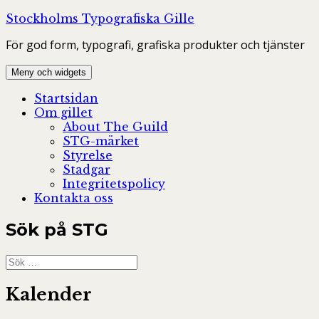
Hoppa
Stockholms Typografiska Gille
till
För god form, typografi, grafiska produkter och tjänster
innehåll
Meny och widgets
Startsidan
Om gillet
About The Guild
STG-märket
Styrelse
Stadgar
Integritetspolicy
Kontakta oss
Sök på STG
Sök
efter:
Kalender