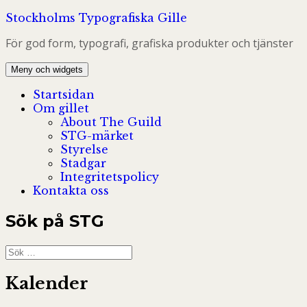
Hoppa
Stockholms Typografiska Gille
till
För god form, typografi, grafiska produkter och tjänster
innehåll
Meny och widgets
Startsidan
Om gillet
About The Guild
STG-märket
Styrelse
Stadgar
Integritetspolicy
Kontakta oss
Sök på STG
Sök
efter:
Kalender