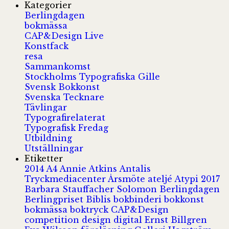
Kategorier
Berlingdagen
bokmässa
CAP&Design Live
Konstfack
resa
Sammankomst
Stockholms Typografiska Gille
Svensk Bokkonst
Svenska Tecknare
Tävlingar
Typografirelaterat
Typografisk Fredag
Utbildning
Utställningar
Etiketter
2014
A4
Annie Atkins
Antalis
Tryckmediacenter
Årsmöte
ateljé
Atypi 2017
Barbara Stauffacher Solomon
Berlingdagen
Berlingpriset
Biblis
bokbinderi
bokkonst
bokmässa
boktryck
CAP&Design
competition
design
digital
Ernst Billgren