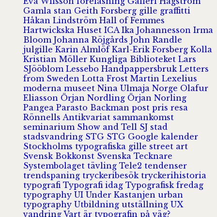
Eva Wilsson
föreläsning
Galleri Hagström
Gamla stan
Geith Forsberg
gille
graffitti
Håkan Lindström
Hall of Femmes
Hartwickska Huset
ICA
Ika Johannesson
Irma
Bloom
Johanna Röjgårds
John Randle
julgille
Karin Almlöf
Karl-Erik Forsberg
Kolla
Kristian Möller
Kungliga Biblioteket
Lars
SJööblom
Lessebo Handpappersbruk
Letters
from Sweden
Lotta Frost
Martin Lexelius
moderna museet
Nina Ulmaja
Norge
Olafur
Eliasson
Örjan Nordling
Örjan Norling
Pangea
Parasto Backman
post
pris
resa
Rönnells Antikvariat
sammankomst
seminarium
Show and Tell
SJ
stad
stadsvandring
STG
STG Google kalender
Stockholms typografiska gille
street art
Svensk Bokkonst
Svenska Tecknare
Systembolaget
tävling
Tele2
tendenser
trendspaning
tryckeribesök
tryckerihistoria
typografi
Typografi idag
Typografisk fredag
typography
UI
Under Kastanjen
urban
typography
Utbildning
utställning
UX
vandring
Vart är typografin på väg?