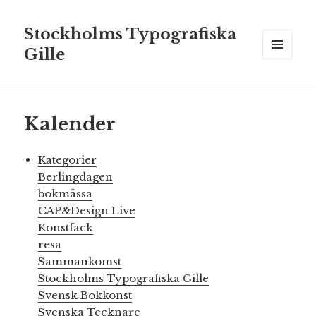
Stockholms Typografiska
Gille
MENY
OCH
WIDGETS
Kalender
Kategorier
Berlingdagen
bokmässa
CAP&Design Live
Konstfack
resa
Sammankomst
Stockholms Typografiska Gille
Svensk Bokkonst
Svenska Tecknare