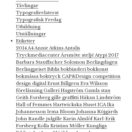
Tävlingar
Typografirelaterat
Typografisk Fredag
Utbildning
Utställningar
Etiketter
2014
A4
Annie Atkins
Antalis
Tryckmediacenter
Årsmöte
ateljé
Atypi 2017
Barbara Stauffacher Solomon
Berlingdagen
Berlingpriset
Biblis
bokbinderi
bokkonst
bokmässa
boktryck
CAP&Design
competition
design
digital
Ernst Billgren
Eva Wilsson
föreläsning
Galleri Hagström
Gamla stan
Geith Forsberg
gille
graffitti
Håkan Lindström
Hall of Femmes
Hartwickska Huset
ICA
Ika
Johannesson
Irma Bloom
Johanna Röjgårds
John Randle
julgille
Karin Almlöf
Karl-Erik
Forsberg
Kolla
Kristian Möller
Kungliga