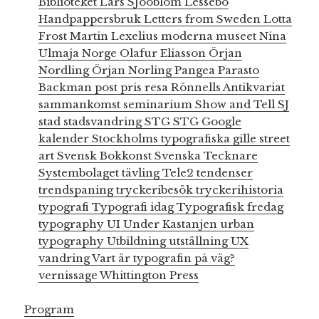
Biblioteket
Lars SJööblom
Lessebo
Handpappersbruk
Letters from Sweden
Lotta
Frost
Martin Lexelius
moderna museet
Nina
Ulmaja
Norge
Olafur Eliasson
Örjan
Nordling
Örjan Norling
Pangea
Parasto
Backman
post
pris
resa
Rönnells Antikvariat
sammankomst
seminarium
Show and Tell
SJ
stad
stadsvandring
STG
STG Google
kalender
Stockholms typografiska gille
street
art
Svensk Bokkonst
Svenska Tecknare
Systembolaget
tävling
Tele2
tendenser
trendspaning
tryckeribesök
tryckerihistoria
typografi
Typografi idag
Typografisk fredag
typography
UI
Under Kastanjen
urban
typography
Utbildning
utställning
UX
vandring
Vart är typografin på väg?
vernissage
Whittington Press
Program