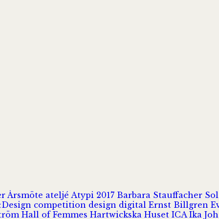
er
Årsmöte
ateljé
Atypi 2017
Barbara Stauffacher S
Design
competition
design
digital
Ernst Billgren
E
ström
Hall of Femmes
Hartwickska Huset
ICA
Ika Jo