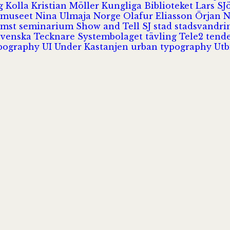
rg
Kolla
Kristian Möller
Kungliga Biblioteket
Lars S
 museet
Nina Ulmaja
Norge
Olafur Eliasson
Örjan 
omst
seminarium
Show and Tell
SJ
stad
stadsvandr
Svenska Tecknare
Systembolaget
tävling
Tele2
tend
pography
UI
Under Kastanjen
urban typography
Utb