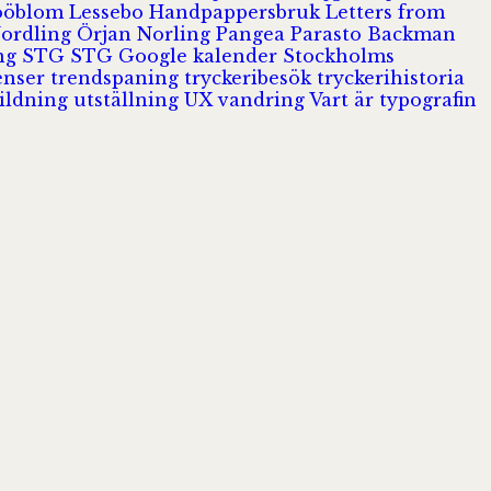
Jööblom
Lessebo Handpappersbruk
Letters from
Nordling
Örjan Norling
Pangea
Parasto Backman
ing
STG
STG Google kalender
Stockholms
enser
trendspaning
tryckeribesök
tryckerihistoria
ildning
utställning
UX
vandring
Vart är typografin