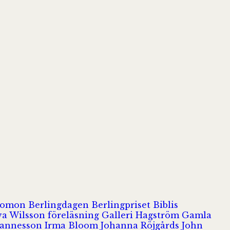
olomon
Berlingdagen
Berlingpriset
Biblis
va Wilsson
föreläsning
Galleri Hagström
Gamla
hannesson
Irma Bloom
Johanna Röjgårds
John