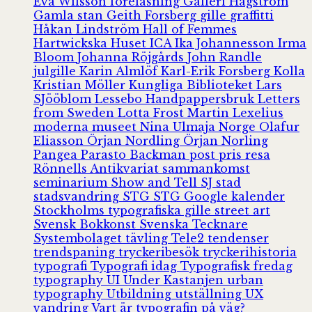
Eva Wilsson
föreläsning
Galleri Hagström
Gamla stan
Geith Forsberg
gille
graffitti
Håkan Lindström
Hall of Femmes
Hartwickska Huset
ICA
Ika Johannesson
Irma
Bloom
Johanna Röjgårds
John Randle
julgille
Karin Almlöf
Karl-Erik Forsberg
Kolla
Kristian Möller
Kungliga Biblioteket
Lars
SJööblom
Lessebo Handpappersbruk
Letters
from Sweden
Lotta Frost
Martin Lexelius
moderna museet
Nina Ulmaja
Norge
Olafur
Eliasson
Örjan Nordling
Örjan Norling
Pangea
Parasto Backman
post
pris
resa
Rönnells Antikvariat
sammankomst
seminarium
Show and Tell
SJ
stad
stadsvandring
STG
STG Google kalender
Stockholms typografiska gille
street art
Svensk Bokkonst
Svenska Tecknare
Systembolaget
tävling
Tele2
tendenser
trendspaning
tryckeribesök
tryckerihistoria
typografi
Typografi idag
Typografisk fredag
typography
UI
Under Kastanjen
urban
typography
Utbildning
utställning
UX
vandring
Vart är typografin på väg?