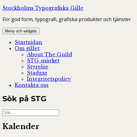
Hoppa
Stockholms Typografiska Gille
till
För god form, typografi, grafiska produkter och tjänster
innehåll
Meny och widgets
Startsidan
Om gillet
About The Guild
STG-märket
Styrelse
Stadgar
Integritetspolicy
Kontakta oss
Sök på STG
Sök
efter:
Kalender