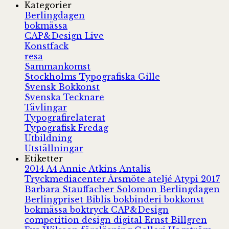
Kategorier
Berlingdagen
bokmässa
CAP&Design Live
Konstfack
resa
Sammankomst
Stockholms Typografiska Gille
Svensk Bokkonst
Svenska Tecknare
Tävlingar
Typografirelaterat
Typografisk Fredag
Utbildning
Utställningar
Etiketter
2014
A4
Annie Atkins
Antalis
Tryckmediacenter
Årsmöte
ateljé
Atypi 2017
Barbara Stauffacher Solomon
Berlingdagen
Berlingpriset
Biblis
bokbinderi
bokkonst
bokmässa
boktryck
CAP&Design
competition
design
digital
Ernst Billgren