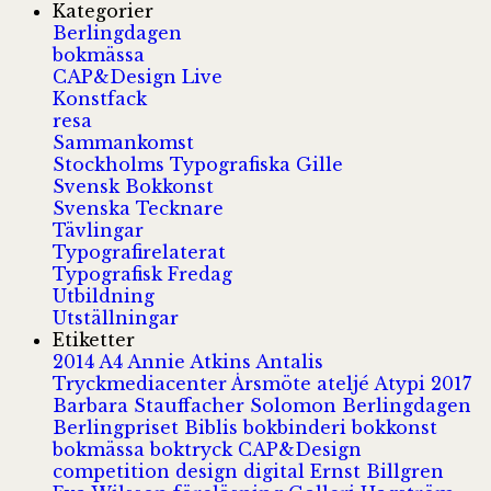
Kategorier
Berlingdagen
bokmässa
CAP&Design Live
Konstfack
resa
Sammankomst
Stockholms Typografiska Gille
Svensk Bokkonst
Svenska Tecknare
Tävlingar
Typografirelaterat
Typografisk Fredag
Utbildning
Utställningar
Etiketter
2014
A4
Annie Atkins
Antalis
Tryckmediacenter
Årsmöte
ateljé
Atypi 2017
Barbara Stauffacher Solomon
Berlingdagen
Berlingpriset
Biblis
bokbinderi
bokkonst
bokmässa
boktryck
CAP&Design
competition
design
digital
Ernst Billgren