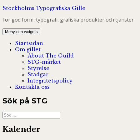
Hoppa
Stockholms Typografiska Gille
till
För god form, typografi, grafiska produkter och tjänster
innehåll
Meny och widgets
Startsidan
Om gillet
About The Guild
STG-märket
Styrelse
Stadgar
Integritetspolicy
Kontakta oss
Sök på STG
Sök
efter:
Kalender