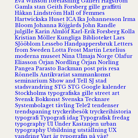
Eva Wilsson
föreläsning
Galleri Hagström
Gamla stan
Geith Forsberg
gille
graffitti
Håkan Lindström
Hall of Femmes
Hartwickska Huset
ICA
Ika Johannesson
Irma
Bloom
Johanna Röjgårds
John Randle
julgille
Karin Almlöf
Karl-Erik Forsberg
Kolla
Kristian Möller
Kungliga Biblioteket
Lars
SJööblom
Lessebo Handpappersbruk
Letters
from Sweden
Lotta Frost
Martin Lexelius
moderna museet
Nina Ulmaja
Norge
Olafur
Eliasson
Örjan Nordling
Örjan Norling
Pangea
Parasto Backman
post
pris
resa
Rönnells Antikvariat
sammankomst
seminarium
Show and Tell
SJ
stad
stadsvandring
STG
STG Google kalender
Stockholms typografiska gille
street art
Svensk Bokkonst
Svenska Tecknare
Systembolaget
tävling
Tele2
tendenser
trendspaning
tryckeribesök
tryckerihistoria
typografi
Typografi idag
Typografisk fredag
typography
UI
Under Kastanjen
urban
typography
Utbildning
utställning
UX
vandring
Vart är typografin på väg?