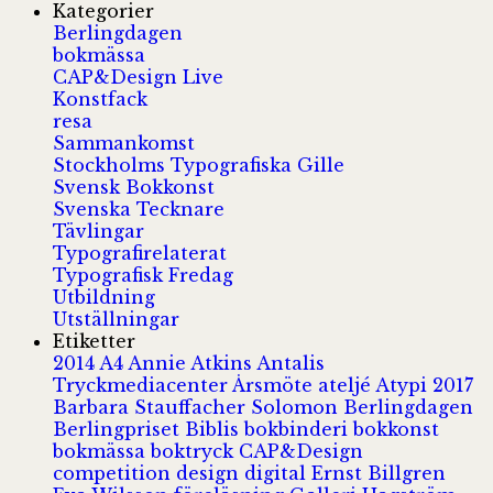
Kategorier
Berlingdagen
bokmässa
CAP&Design Live
Konstfack
resa
Sammankomst
Stockholms Typografiska Gille
Svensk Bokkonst
Svenska Tecknare
Tävlingar
Typografirelaterat
Typografisk Fredag
Utbildning
Utställningar
Etiketter
2014
A4
Annie Atkins
Antalis
Tryckmediacenter
Årsmöte
ateljé
Atypi 2017
Barbara Stauffacher Solomon
Berlingdagen
Berlingpriset
Biblis
bokbinderi
bokkonst
bokmässa
boktryck
CAP&Design
competition
design
digital
Ernst Billgren