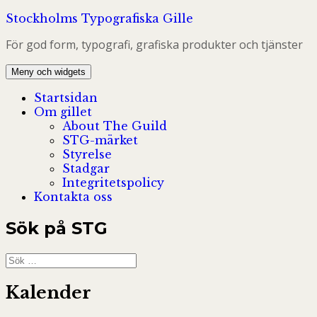
Hoppa
Stockholms Typografiska Gille
till
För god form, typografi, grafiska produkter och tjänster
innehåll
Meny och widgets
Startsidan
Om gillet
About The Guild
STG-märket
Styrelse
Stadgar
Integritetspolicy
Kontakta oss
Sök på STG
Sök
efter:
Kalender