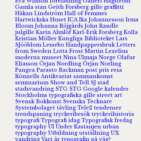
Eva Wilsson
föreläsning
Galleri Hagström
Gamla stan
Geith Forsberg
gille
graffitti
Håkan Lindström
Hall of Femmes
Hartwickska Huset
ICA
Ika Johannesson
Irma
Bloom
Johanna Röjgårds
John Randle
julgille
Karin Almlöf
Karl-Erik Forsberg
Kolla
Kristian Möller
Kungliga Biblioteket
Lars
SJööblom
Lessebo Handpappersbruk
Letters
from Sweden
Lotta Frost
Martin Lexelius
moderna museet
Nina Ulmaja
Norge
Olafur
Eliasson
Örjan Nordling
Örjan Norling
Pangea
Parasto Backman
post
pris
resa
Rönnells Antikvariat
sammankomst
seminarium
Show and Tell
SJ
stad
stadsvandring
STG
STG Google kalender
Stockholms typografiska gille
street art
Svensk Bokkonst
Svenska Tecknare
Systembolaget
tävling
Tele2
tendenser
trendspaning
tryckeribesök
tryckerihistoria
typografi
Typografi idag
Typografisk fredag
typography
UI
Under Kastanjen
urban
typography
Utbildning
utställning
UX
vandring
Vart är typografin på väg?