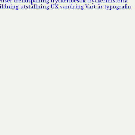
enser
trendspaning
tryckeribesök
tryckerihistoria
ildning
utställning
UX
vandring
Vart är typografin