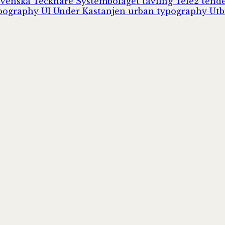
Svenska Tecknare
Systembolaget
tävling
Tele2
tend
pography
UI
Under Kastanjen
urban typography
Utb