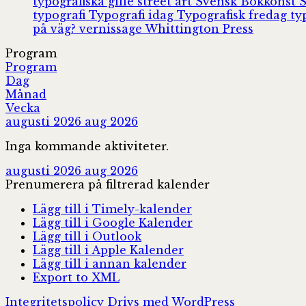
typografiska gille
street art
Svensk Bokkonst
typografi
Typografi idag
Typografisk fredag
ty
på väg?
vernissage
Whittington Press
Program
Program
Dag
Månad
Vecka
augusti 2026
aug 2026
Inga kommande aktiviteter.
augusti 2026
aug 2026
Prenumerera på filtrerad kalender
Lägg till i Timely-kalender
Lägg till i Google Kalender
Lägg till i Outlook
Lägg till i Apple Kalender
Lägg till i annan kalender
Export to XML
Integritetspolicy
Drivs med WordPress