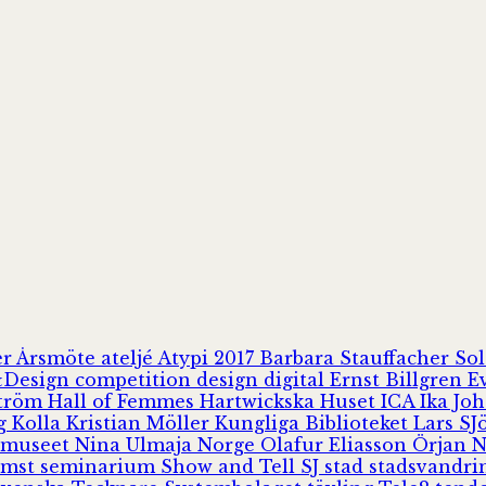
er
Årsmöte
ateljé
Atypi 2017
Barbara Stauffacher S
Design
competition
design
digital
Ernst Billgren
E
ström
Hall of Femmes
Hartwickska Huset
ICA
Ika Jo
rg
Kolla
Kristian Möller
Kungliga Biblioteket
Lars S
 museet
Nina Ulmaja
Norge
Olafur Eliasson
Örjan 
omst
seminarium
Show and Tell
SJ
stad
stadsvandr