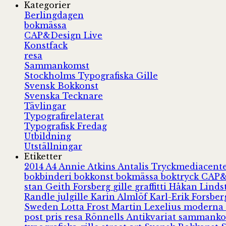
Kategorier
Berlingdagen
bokmässa
CAP&Design Live
Konstfack
resa
Sammankomst
Stockholms Typografiska Gille
Svensk Bokkonst
Svenska Tecknare
Tävlingar
Typografirelaterat
Typografisk Fredag
Utbildning
Utställningar
Etiketter
2014
A4
Annie Atkins
Antalis Tryckmediacent
bokbinderi
bokkonst
bokmässa
boktryck
CAP&
stan
Geith Forsberg
gille
graffitti
Håkan Lind
Randle
julgille
Karin Almlöf
Karl-Erik Forsbe
Sweden
Lotta Frost
Martin Lexelius
moderna
post
pris
resa
Rönnells Antikvariat
sammank