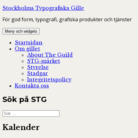
Hoppa
Stockholms Typografiska Gille
till
För god form, typografi, grafiska produkter och tjänster
innehåll
Meny och widgets
Startsidan
Om gillet
About The Guild
STG-märket
Styrelse
Stadgar
Integritetspolicy
Kontakta oss
Sök på STG
Sök
efter:
Kalender