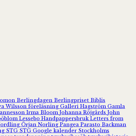
olomon
Berlingdagen
Berlingpriset
Biblis
va Wilsson
föreläsning
Galleri Hagström
Gamla
hannesson
Irma Bloom
Johanna Röjgårds
John
Jööblom
Lessebo Handpappersbruk
Letters from
Nordling
Örjan Norling
Pangea
Parasto Backman
ing
STG
STG Google kalender
Stockholms