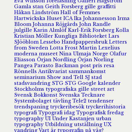
Eva Wilsson
föreläsning
Galleri Hagström
Gamla stan
Geith Forsberg
gille
graffitti
Håkan Lindström
Hall of Femmes
Hartwickska Huset
ICA
Ika Johannesson
Irma
Bloom
Johanna Röjgårds
John Randle
julgille
Karin Almlöf
Karl-Erik Forsberg
Kolla
Kristian Möller
Kungliga Biblioteket
Lars
SJööblom
Lessebo Handpappersbruk
Letters
from Sweden
Lotta Frost
Martin Lexelius
moderna museet
Nina Ulmaja
Norge
Olafur
Eliasson
Örjan Nordling
Örjan Norling
Pangea
Parasto Backman
post
pris
resa
Rönnells Antikvariat
sammankomst
seminarium
Show and Tell
SJ
stad
stadsvandring
STG
STG Google kalender
Stockholms typografiska gille
street art
Svensk Bokkonst
Svenska Tecknare
Systembolaget
tävling
Tele2
tendenser
trendspaning
tryckeribesök
tryckerihistoria
typografi
Typografi idag
Typografisk fredag
typography
UI
Under Kastanjen
urban
typography
Utbildning
utställning
UX
vandring
Vart är typografin på väg?