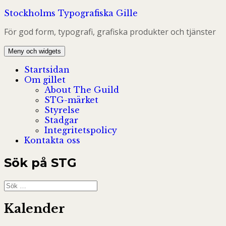
Hoppa
Stockholms Typografiska Gille
till
För god form, typografi, grafiska produkter och tjänster
innehåll
Meny och widgets
Startsidan
Om gillet
About The Guild
STG-märket
Styrelse
Stadgar
Integritetspolicy
Kontakta oss
Sök på STG
Sök
efter:
Kalender