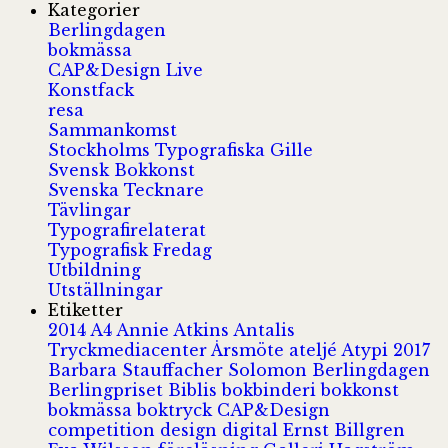
Kategorier
Berlingdagen
bokmässa
CAP&Design Live
Konstfack
resa
Sammankomst
Stockholms Typografiska Gille
Svensk Bokkonst
Svenska Tecknare
Tävlingar
Typografirelaterat
Typografisk Fredag
Utbildning
Utställningar
Etiketter
2014
A4
Annie Atkins
Antalis
Tryckmediacenter
Årsmöte
ateljé
Atypi 2017
Barbara Stauffacher Solomon
Berlingdagen
Berlingpriset
Biblis
bokbinderi
bokkonst
bokmässa
boktryck
CAP&Design
competition
design
digital
Ernst Billgren