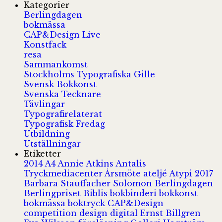
Kategorier
Berlingdagen
bokmässa
CAP&Design Live
Konstfack
resa
Sammankomst
Stockholms Typografiska Gille
Svensk Bokkonst
Svenska Tecknare
Tävlingar
Typografirelaterat
Typografisk Fredag
Utbildning
Utställningar
Etiketter
2014
A4
Annie Atkins
Antalis
Tryckmediacenter
Årsmöte
ateljé
Atypi 2017
Barbara Stauffacher Solomon
Berlingdagen
Berlingpriset
Biblis
bokbinderi
bokkonst
bokmässa
boktryck
CAP&Design
competition
design
digital
Ernst Billgren