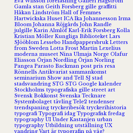
Eva Wilsson
föreläsning
Galleri Hagström
Gamla stan
Geith Forsberg
gille
graffitti
Håkan Lindström
Hall of Femmes
Hartwickska Huset
ICA
Ika Johannesson
Irma
Bloom
Johanna Röjgårds
John Randle
julgille
Karin Almlöf
Karl-Erik Forsberg
Kolla
Kristian Möller
Kungliga Biblioteket
Lars
SJööblom
Lessebo Handpappersbruk
Letters
from Sweden
Lotta Frost
Martin Lexelius
moderna museet
Nina Ulmaja
Norge
Olafur
Eliasson
Örjan Nordling
Örjan Norling
Pangea
Parasto Backman
post
pris
resa
Rönnells Antikvariat
sammankomst
seminarium
Show and Tell
SJ
stad
stadsvandring
STG
STG Google kalender
Stockholms typografiska gille
street art
Svensk Bokkonst
Svenska Tecknare
Systembolaget
tävling
Tele2
tendenser
trendspaning
tryckeribesök
tryckerihistoria
typografi
Typografi idag
Typografisk fredag
typography
UI
Under Kastanjen
urban
typography
Utbildning
utställning
UX
vandring
Vart är typografin på väg?