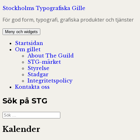
Hoppa
Stockholms Typografiska Gille
till
För god form, typografi, grafiska produkter och tjänster
innehåll
Meny och widgets
Startsidan
Om gillet
About The Guild
STG-märket
Styrelse
Stadgar
Integritetspolicy
Kontakta oss
Sök på STG
Sök
efter:
Kalender