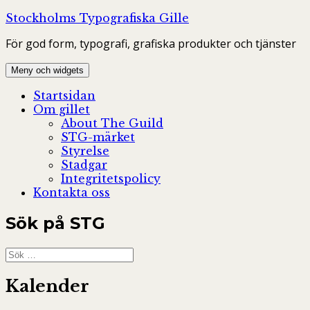
Hoppa
Stockholms Typografiska Gille
till
För god form, typografi, grafiska produkter och tjänster
innehåll
Meny och widgets
Startsidan
Om gillet
About The Guild
STG-märket
Styrelse
Stadgar
Integritetspolicy
Kontakta oss
Sök på STG
Sök
efter:
Kalender