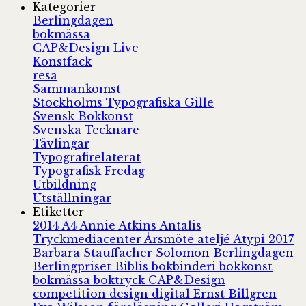
Kategorier
Berlingdagen
bokmässa
CAP&Design Live
Konstfack
resa
Sammankomst
Stockholms Typografiska Gille
Svensk Bokkonst
Svenska Tecknare
Tävlingar
Typografirelaterat
Typografisk Fredag
Utbildning
Utställningar
Etiketter
2014
A4
Annie Atkins
Antalis
Tryckmediacenter
Årsmöte
ateljé
Atypi 2017
Barbara Stauffacher Solomon
Berlingdagen
Berlingpriset
Biblis
bokbinderi
bokkonst
bokmässa
boktryck
CAP&Design
competition
design
digital
Ernst Billgren