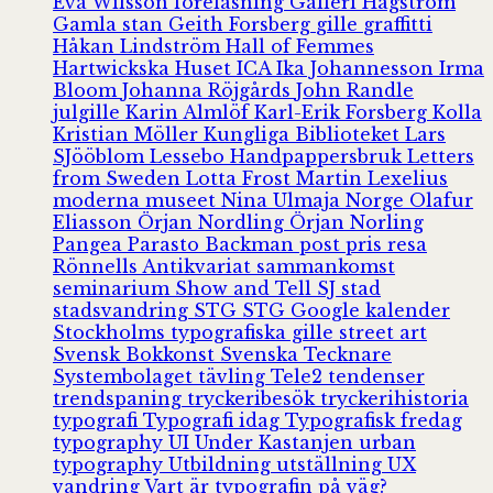
Eva Wilsson
föreläsning
Galleri Hagström
Gamla stan
Geith Forsberg
gille
graffitti
Håkan Lindström
Hall of Femmes
Hartwickska Huset
ICA
Ika Johannesson
Irma
Bloom
Johanna Röjgårds
John Randle
julgille
Karin Almlöf
Karl-Erik Forsberg
Kolla
Kristian Möller
Kungliga Biblioteket
Lars
SJööblom
Lessebo Handpappersbruk
Letters
from Sweden
Lotta Frost
Martin Lexelius
moderna museet
Nina Ulmaja
Norge
Olafur
Eliasson
Örjan Nordling
Örjan Norling
Pangea
Parasto Backman
post
pris
resa
Rönnells Antikvariat
sammankomst
seminarium
Show and Tell
SJ
stad
stadsvandring
STG
STG Google kalender
Stockholms typografiska gille
street art
Svensk Bokkonst
Svenska Tecknare
Systembolaget
tävling
Tele2
tendenser
trendspaning
tryckeribesök
tryckerihistoria
typografi
Typografi idag
Typografisk fredag
typography
UI
Under Kastanjen
urban
typography
Utbildning
utställning
UX
vandring
Vart är typografin på väg?