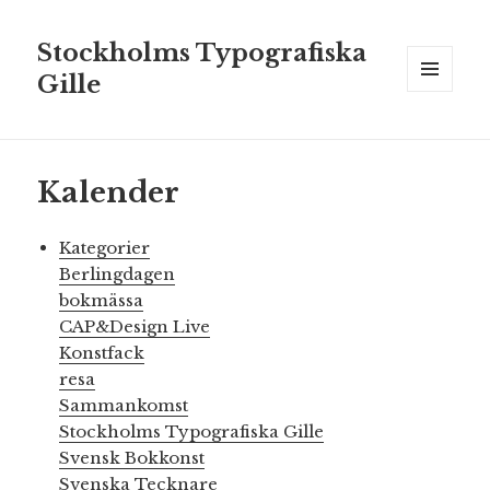
Stockholms Typografiska
Gille
MENY
OCH
WIDGETS
Kalender
Kategorier
Berlingdagen
bokmässa
CAP&Design Live
Konstfack
resa
Sammankomst
Stockholms Typografiska Gille
Svensk Bokkonst
Svenska Tecknare