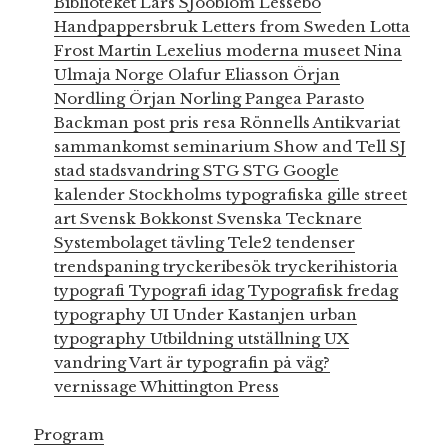
Biblioteket
Lars SJööblom
Lessebo
Handpappersbruk
Letters from Sweden
Lotta
Frost
Martin Lexelius
moderna museet
Nina
Ulmaja
Norge
Olafur Eliasson
Örjan
Nordling
Örjan Norling
Pangea
Parasto
Backman
post
pris
resa
Rönnells Antikvariat
sammankomst
seminarium
Show and Tell
SJ
stad
stadsvandring
STG
STG Google
kalender
Stockholms typografiska gille
street
art
Svensk Bokkonst
Svenska Tecknare
Systembolaget
tävling
Tele2
tendenser
trendspaning
tryckeribesök
tryckerihistoria
typografi
Typografi idag
Typografisk fredag
typography
UI
Under Kastanjen
urban
typography
Utbildning
utställning
UX
vandring
Vart är typografin på väg?
vernissage
Whittington Press
Program