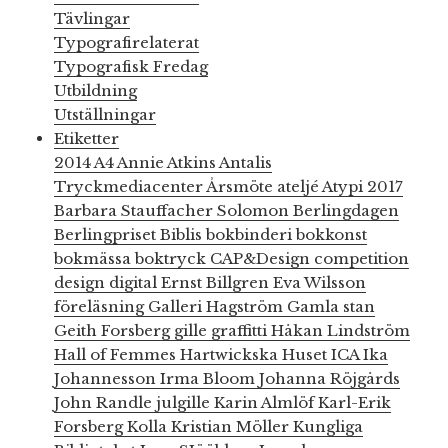
Tävlingar
Typografirelaterat
Typografisk Fredag
Utbildning
Utställningar
Etiketter
2014
A4
Annie Atkins
Antalis
Tryckmediacenter
Årsmöte
ateljé
Atypi 2017
Barbara Stauffacher Solomon
Berlingdagen
Berlingpriset
Biblis
bokbinderi
bokkonst
bokmässa
boktryck
CAP&Design
competition
design
digital
Ernst Billgren
Eva Wilsson
föreläsning
Galleri Hagström
Gamla stan
Geith Forsberg
gille
graffitti
Håkan Lindström
Hall of Femmes
Hartwickska Huset
ICA
Ika
Johannesson
Irma Bloom
Johanna Röjgårds
John Randle
julgille
Karin Almlöf
Karl-Erik
Forsberg
Kolla
Kristian Möller
Kungliga