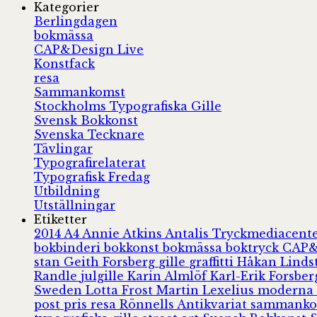
Kategorier
Berlingdagen
bokmässa
CAP&Design Live
Konstfack
resa
Sammankomst
Stockholms Typografiska Gille
Svensk Bokkonst
Svenska Tecknare
Tävlingar
Typografirelaterat
Typografisk Fredag
Utbildning
Utställningar
Etiketter
2014
A4
Annie Atkins
Antalis Tryckmediacent
bokbinderi
bokkonst
bokmässa
boktryck
CAP&
stan
Geith Forsberg
gille
graffitti
Håkan Lind
Randle
julgille
Karin Almlöf
Karl-Erik Forsbe
Sweden
Lotta Frost
Martin Lexelius
moderna
post
pris
resa
Rönnells Antikvariat
sammank