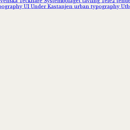
Svenska Tecknare
Systembolaget
tävling
Tele2
tend
pography
UI
Under Kastanjen
urban typography
Utb