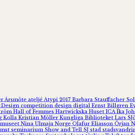
er
Årsmöte
ateljé
Atypi 2017
Barbara Stauffacher S
Design
competition
design
digital
Ernst Billgren
E
ström
Hall of Femmes
Hartwickska Huset
ICA
Ika Jo
rg
Kolla
Kristian Möller
Kungliga Biblioteket
Lars S
 museet
Nina Ulmaja
Norge
Olafur Eliasson
Örjan 
omst
seminarium
Show and Tell
SJ
stad
stadsvandr