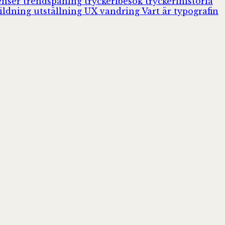
enser
trendspaning
tryckeribesök
tryckerihistoria
ildning
utställning
UX
vandring
Vart är typografin