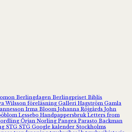
olomon
Berlingdagen
Berlingpriset
Biblis
va Wilsson
föreläsning
Galleri Hagström
Gamla
hannesson
Irma Bloom
Johanna Röjgårds
John
Jööblom
Lessebo Handpappersbruk
Letters from
Nordling
Örjan Norling
Pangea
Parasto Backman
ing
STG
STG Google kalender
Stockholms