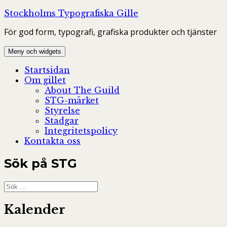
Hoppa
Stockholms Typografiska Gille
till
För god form, typografi, grafiska produkter och tjänster
innehåll
Meny och widgets
Startsidan
Om gillet
About The Guild
STG-märket
Styrelse
Stadgar
Integritetspolicy
Kontakta oss
Sök på STG
Sök
efter:
Kalender