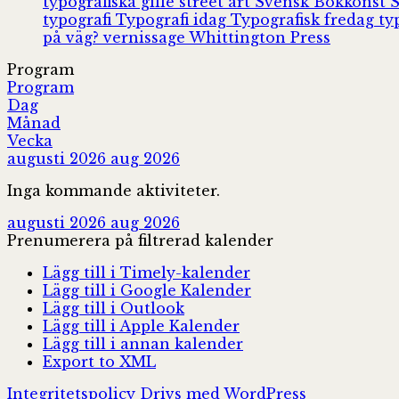
typografiska gille
street art
Svensk Bokkonst
typografi
Typografi idag
Typografisk fredag
ty
på väg?
vernissage
Whittington Press
Program
Program
Dag
Månad
Vecka
augusti 2026
aug 2026
Inga kommande aktiviteter.
augusti 2026
aug 2026
Prenumerera på filtrerad kalender
Lägg till i Timely-kalender
Lägg till i Google Kalender
Lägg till i Outlook
Lägg till i Apple Kalender
Lägg till i annan kalender
Export to XML
Integritetspolicy
Drivs med WordPress