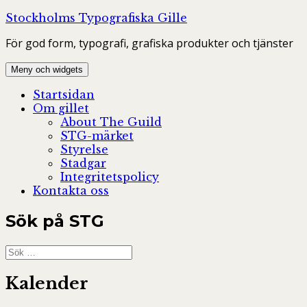
Hoppa
Stockholms Typografiska Gille
till
För god form, typografi, grafiska produkter och tjänster
innehåll
Meny och widgets
Startsidan
Om gillet
About The Guild
STG-märket
Styrelse
Stadgar
Integritetspolicy
Kontakta oss
Sök på STG
Sök
efter:
Kalender