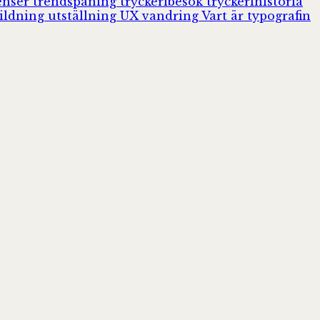
enser
trendspaning
tryckeribesök
tryckerihistoria
ildning
utställning
UX
vandring
Vart är typografin