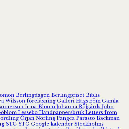
olomon
Berlingdagen
Berlingpriset
Biblis
va Wilsson
föreläsning
Galleri Hagström
Gamla
hannesson
Irma Bloom
Johanna Röjgårds
John
Jööblom
Lessebo Handpappersbruk
Letters from
Nordling
Örjan Norling
Pangea
Parasto Backman
ing
STG
STG Google kalender
Stockholms