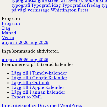
typografiska gille
street art
Svensk Bokkonst
typografi
Typografi idag
Typografisk fredag
ty
på väg?
vernissage
Whittington Press
Program
Program
Dag
Månad
Vecka
augusti 2026
aug 2026
Inga kommande aktiviteter.
augusti 2026
aug 2026
Prenumerera på filtrerad kalender
Lägg till i Timely-kalender
Lägg till i Google Kalender
Lägg till i Outlook
Lägg till i Apple Kalender
Lägg till i annan kalender
Export to XML
Integritetspolicy
Drivs med WordPress