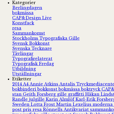
Kategorier
Berlingdagen
bokmässa
CAP&Design Live
Konstfack
resa
Sammankomst
Stockholms Typografiska Gille
Svensk Bokkonst
Svenska Tecknare
Tävlingar
Typografirelaterat
Typografisk Fredag
Utbildning
Utställningar
Etiketter
2014
A4
Annie Atkins
Antalis Tryckmediacent
bokbinderi
bokkonst
bokmässa
boktryck
CAP&
stan
Geith Forsberg
gille
graffitti
Håkan Lind
Randle
julgille
Karin Almlöf
Karl-Erik Forsbe
Sweden
Lotta Frost
Martin Lexelius
moderna
post
pris
resa
Rönnells Antikvariat
sammank