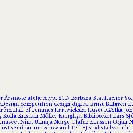
er
Årsmöte
ateljé
Atypi 2017
Barbara Stauffacher S
Design
competition
design
digital
Ernst Billgren
E
ström
Hall of Femmes
Hartwickska Huset
ICA
Ika Jo
rg
Kolla
Kristian Möller
Kungliga Biblioteket
Lars S
 museet
Nina Ulmaja
Norge
Olafur Eliasson
Örjan 
omst
seminarium
Show and Tell
SJ
stad
stadsvandr