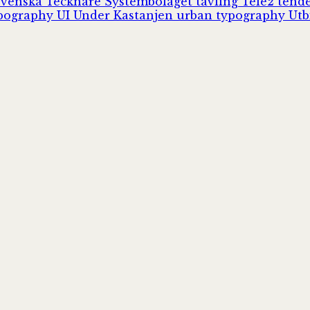
Svenska Tecknare
Systembolaget
tävling
Tele2
tend
pography
UI
Under Kastanjen
urban typography
Utb