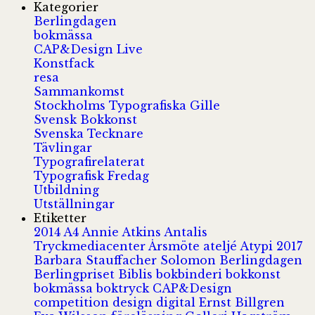
Kategorier
Berlingdagen
bokmässa
CAP&Design Live
Konstfack
resa
Sammankomst
Stockholms Typografiska Gille
Svensk Bokkonst
Svenska Tecknare
Tävlingar
Typografirelaterat
Typografisk Fredag
Utbildning
Utställningar
Etiketter
2014
A4
Annie Atkins
Antalis
Tryckmediacenter
Årsmöte
ateljé
Atypi 2017
Barbara Stauffacher Solomon
Berlingdagen
Berlingpriset
Biblis
bokbinderi
bokkonst
bokmässa
boktryck
CAP&Design
competition
design
digital
Ernst Billgren