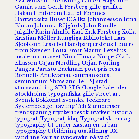
Eva Wilsson
föreläsning
Galleri Hagström
Gamla stan
Geith Forsberg
gille
graffitti
Håkan Lindström
Hall of Femmes
Hartwickska Huset
ICA
Ika Johannesson
Irma
Bloom
Johanna Röjgårds
John Randle
julgille
Karin Almlöf
Karl-Erik Forsberg
Kolla
Kristian Möller
Kungliga Biblioteket
Lars
SJööblom
Lessebo Handpappersbruk
Letters
from Sweden
Lotta Frost
Martin Lexelius
moderna museet
Nina Ulmaja
Norge
Olafur
Eliasson
Örjan Nordling
Örjan Norling
Pangea
Parasto Backman
post
pris
resa
Rönnells Antikvariat
sammankomst
seminarium
Show and Tell
SJ
stad
stadsvandring
STG
STG Google kalender
Stockholms typografiska gille
street art
Svensk Bokkonst
Svenska Tecknare
Systembolaget
tävling
Tele2
tendenser
trendspaning
tryckeribesök
tryckerihistoria
typografi
Typografi idag
Typografisk fredag
typography
UI
Under Kastanjen
urban
typography
Utbildning
utställning
UX
vandring
Vart är typografin på väg?