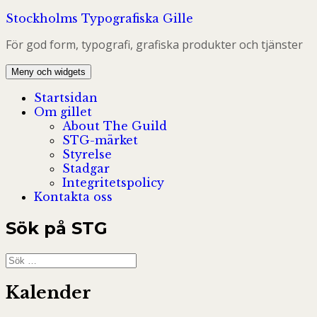
Hoppa
Stockholms Typografiska Gille
till
För god form, typografi, grafiska produkter och tjänster
innehåll
Meny och widgets
Startsidan
Om gillet
About The Guild
STG-märket
Styrelse
Stadgar
Integritetspolicy
Kontakta oss
Sök på STG
Sök
efter:
Kalender