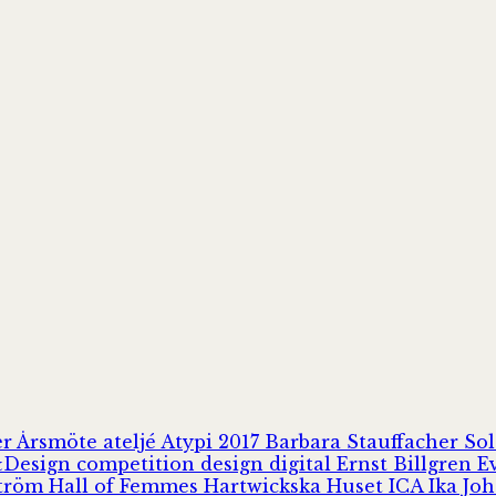
er
Årsmöte
ateljé
Atypi 2017
Barbara Stauffacher S
Design
competition
design
digital
Ernst Billgren
E
ström
Hall of Femmes
Hartwickska Huset
ICA
Ika Jo