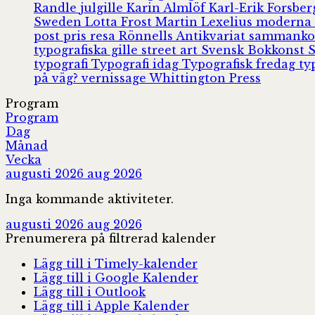
Randle
julgille
Karin Almlöf
Karl-Erik Forsbe
Sweden
Lotta Frost
Martin Lexelius
moderna
post
pris
resa
Rönnells Antikvariat
sammank
typografiska gille
street art
Svensk Bokkonst
typografi
Typografi idag
Typografisk fredag
ty
på väg?
vernissage
Whittington Press
Program
Program
Dag
Månad
Vecka
augusti 2026
aug 2026
Inga kommande aktiviteter.
augusti 2026
aug 2026
Prenumerera på filtrerad kalender
Lägg till i Timely-kalender
Lägg till i Google Kalender
Lägg till i Outlook
Lägg till i Apple Kalender