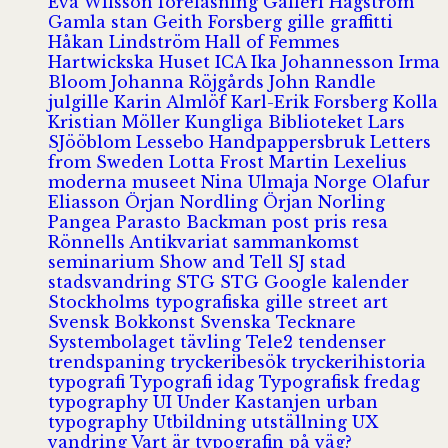
Eva Wilsson
föreläsning
Galleri Hagström
Gamla stan
Geith Forsberg
gille
graffitti
Håkan Lindström
Hall of Femmes
Hartwickska Huset
ICA
Ika Johannesson
Irma
Bloom
Johanna Röjgårds
John Randle
julgille
Karin Almlöf
Karl-Erik Forsberg
Kolla
Kristian Möller
Kungliga Biblioteket
Lars
SJööblom
Lessebo Handpappersbruk
Letters
from Sweden
Lotta Frost
Martin Lexelius
moderna museet
Nina Ulmaja
Norge
Olafur
Eliasson
Örjan Nordling
Örjan Norling
Pangea
Parasto Backman
post
pris
resa
Rönnells Antikvariat
sammankomst
seminarium
Show and Tell
SJ
stad
stadsvandring
STG
STG Google kalender
Stockholms typografiska gille
street art
Svensk Bokkonst
Svenska Tecknare
Systembolaget
tävling
Tele2
tendenser
trendspaning
tryckeribesök
tryckerihistoria
typografi
Typografi idag
Typografisk fredag
typography
UI
Under Kastanjen
urban
typography
Utbildning
utställning
UX
vandring
Vart är typografin på väg?