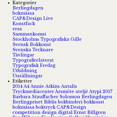
Kategorier
Berlingdagen
bokmässa
CAP&Design Live
Konstfack
resa
Sammankomst
Stockholms Typografiska Gille
Svensk Bokkonst
Svenska Tecknare
Tävlingar
Typografirelaterat
Typografisk Fredag
Utbildning
Utställningar
Etiketter
2014
A4
Annie Atkins
Antalis
Tryckmediacenter
Årsmöte
ateljé
Atypi 2017
Barbara Stauffacher Solomon
Berlingdagen
Berlingpriset
Biblis
bokbinderi
bokkonst
bokmässa
boktryck
CAP&Design
competition
design
digital
Ernst Billgren