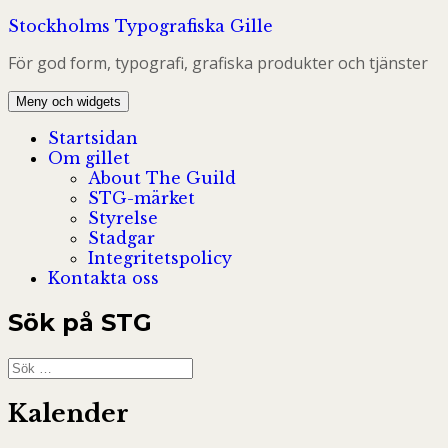
Hoppa
Stockholms Typografiska Gille
till
För god form, typografi, grafiska produkter och tjänster
innehåll
Meny och widgets
Startsidan
Om gillet
About The Guild
STG-märket
Styrelse
Stadgar
Integritetspolicy
Kontakta oss
Sök på STG
Sök
efter:
Kalender