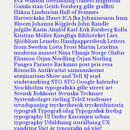
Eva Wilsson
föreläsning
Galleri Hagström
Gamla stan
Geith Forsberg
gille
graffitti
Håkan Lindström
Hall of Femmes
Hartwickska Huset
ICA
Ika Johannesson
Irma
Bloom
Johanna Röjgårds
John Randle
julgille
Karin Almlöf
Karl-Erik Forsberg
Kolla
Kristian Möller
Kungliga Biblioteket
Lars
SJööblom
Lessebo Handpappersbruk
Letters
from Sweden
Lotta Frost
Martin Lexelius
moderna museet
Nina Ulmaja
Norge
Olafur
Eliasson
Örjan Nordling
Örjan Norling
Pangea
Parasto Backman
post
pris
resa
Rönnells Antikvariat
sammankomst
seminarium
Show and Tell
SJ
stad
stadsvandring
STG
STG Google kalender
Stockholms typografiska gille
street art
Svensk Bokkonst
Svenska Tecknare
Systembolaget
tävling
Tele2
tendenser
trendspaning
tryckeribesök
tryckerihistoria
typografi
Typografi idag
Typografisk fredag
typography
UI
Under Kastanjen
urban
typography
Utbildning
utställning
UX
vandring
Vart är typografin på väg?