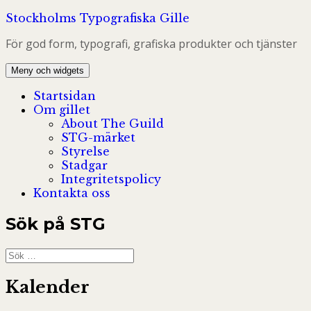
Hoppa
Stockholms Typografiska Gille
till
För god form, typografi, grafiska produkter och tjänster
innehåll
Meny och widgets
Startsidan
Om gillet
About The Guild
STG-märket
Styrelse
Stadgar
Integritetspolicy
Kontakta oss
Sök på STG
Sök
efter:
Kalender