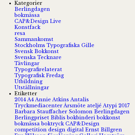
Kategorier
Berlingdagen
bokmässa
CAP&Design Live
Konstfack
resa
Sammankomst
Stockholms Typografiska Gille
Svensk Bokkonst
Svenska Tecknare
Tävlingar
Typografirelaterat
Typografisk Fredag
Utbildning
Utställningar
Etiketter
2014
A4
Annie Atkins
Antalis
Tryckmediacenter
Årsmöte
ateljé
Atypi 2017
Barbara Stauffacher Solomon
Berlingdagen
Berlingpriset
Biblis
bokbinderi
bokkonst
bokmässa
boktryck
CAP&Design
competition
design
digital
Ernst Billgren