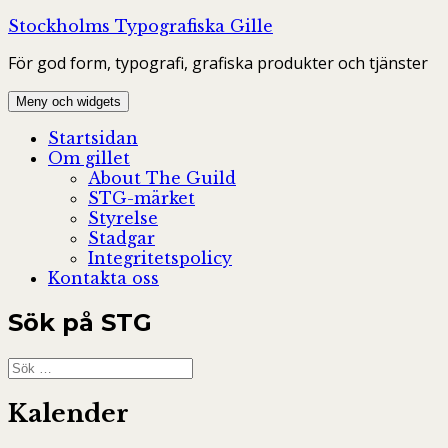
Hoppa
Stockholms Typografiska Gille
till
För god form, typografi, grafiska produkter och tjänster
innehåll
Meny och widgets
Startsidan
Om gillet
About The Guild
STG-märket
Styrelse
Stadgar
Integritetspolicy
Kontakta oss
Sök på STG
Sök
efter:
Kalender