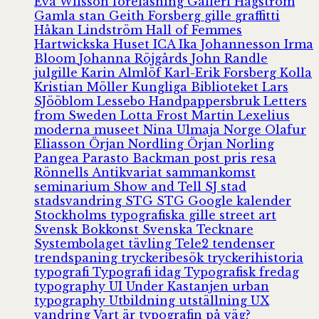
Eva Wilsson
föreläsning
Galleri Hagström
Gamla stan
Geith Forsberg
gille
graffitti
Håkan Lindström
Hall of Femmes
Hartwickska Huset
ICA
Ika Johannesson
Irma
Bloom
Johanna Röjgårds
John Randle
julgille
Karin Almlöf
Karl-Erik Forsberg
Kolla
Kristian Möller
Kungliga Biblioteket
Lars
SJööblom
Lessebo Handpappersbruk
Letters
from Sweden
Lotta Frost
Martin Lexelius
moderna museet
Nina Ulmaja
Norge
Olafur
Eliasson
Örjan Nordling
Örjan Norling
Pangea
Parasto Backman
post
pris
resa
Rönnells Antikvariat
sammankomst
seminarium
Show and Tell
SJ
stad
stadsvandring
STG
STG Google kalender
Stockholms typografiska gille
street art
Svensk Bokkonst
Svenska Tecknare
Systembolaget
tävling
Tele2
tendenser
trendspaning
tryckeribesök
tryckerihistoria
typografi
Typografi idag
Typografisk fredag
typography
UI
Under Kastanjen
urban
typography
Utbildning
utställning
UX
vandring
Vart är typografin på väg?