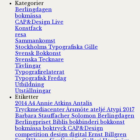
Kategorier
Berlingdagen
bokmässa
CAP&Design Live
Konstfack
resa
Sammankomst
Stockholms Typografiska Gille
Svensk Bokkonst
Svenska Tecknare
Tävlingar
Typografirelaterat
Typografisk Fredag
Utbildning
Utställningar
Etiketter
2014
A4
Annie Atkins
Antalis
Tryckmediacenter
Årsmöte
ateljé
Atypi 2017
Barbara Stauffacher Solomon
Berlingdagen
Berlingpriset
Biblis
bokbinderi
bokkonst
bokmässa
boktryck
CAP&Design
competition
design
digital
Ernst Billgren