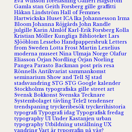
Eva Wilsson
föreläsning
Galleri Hagström
Gamla stan
Geith Forsberg
gille
graffitti
Håkan Lindström
Hall of Femmes
Hartwickska Huset
ICA
Ika Johannesson
Irma
Bloom
Johanna Röjgårds
John Randle
julgille
Karin Almlöf
Karl-Erik Forsberg
Kolla
Kristian Möller
Kungliga Biblioteket
Lars
SJööblom
Lessebo Handpappersbruk
Letters
from Sweden
Lotta Frost
Martin Lexelius
moderna museet
Nina Ulmaja
Norge
Olafur
Eliasson
Örjan Nordling
Örjan Norling
Pangea
Parasto Backman
post
pris
resa
Rönnells Antikvariat
sammankomst
seminarium
Show and Tell
SJ
stad
stadsvandring
STG
STG Google kalender
Stockholms typografiska gille
street art
Svensk Bokkonst
Svenska Tecknare
Systembolaget
tävling
Tele2
tendenser
trendspaning
tryckeribesök
tryckerihistoria
typografi
Typografi idag
Typografisk fredag
typography
UI
Under Kastanjen
urban
typography
Utbildning
utställning
UX
vandring
Vart är typografin på väg?