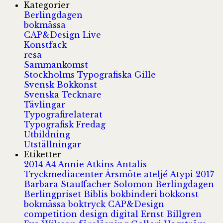
Kategorier
Berlingdagen
bokmässa
CAP&Design Live
Konstfack
resa
Sammankomst
Stockholms Typografiska Gille
Svensk Bokkonst
Svenska Tecknare
Tävlingar
Typografirelaterat
Typografisk Fredag
Utbildning
Utställningar
Etiketter
2014
A4
Annie Atkins
Antalis
Tryckmediacenter
Årsmöte
ateljé
Atypi 2017
Barbara Stauffacher Solomon
Berlingdagen
Berlingpriset
Biblis
bokbinderi
bokkonst
bokmässa
boktryck
CAP&Design
competition
design
digital
Ernst Billgren