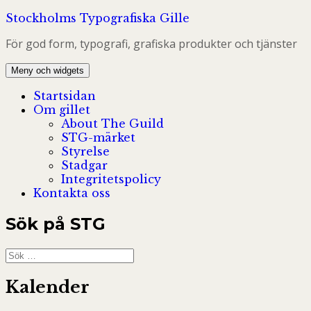
Hoppa
Stockholms Typografiska Gille
till
För god form, typografi, grafiska produkter och tjänster
innehåll
Meny och widgets
Startsidan
Om gillet
About The Guild
STG-märket
Styrelse
Stadgar
Integritetspolicy
Kontakta oss
Sök på STG
Sök
efter:
Kalender