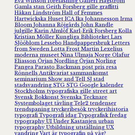
Eva Wilsson
föreläsning
Galleri Hagström
Gamla stan
Geith Forsberg
gille
graffitti
Håkan Lindström
Hall of Femmes
Hartwickska Huset
ICA
Ika Johannesson
Irma
Bloom
Johanna Röjgårds
John Randle
julgille
Karin Almlöf
Karl-Erik Forsberg
Kolla
Kristian Möller
Kungliga Biblioteket
Lars
SJööblom
Lessebo Handpappersbruk
Letters
from Sweden
Lotta Frost
Martin Lexelius
moderna museet
Nina Ulmaja
Norge
Olafur
Eliasson
Örjan Nordling
Örjan Norling
Pangea
Parasto Backman
post
pris
resa
Rönnells Antikvariat
sammankomst
seminarium
Show and Tell
SJ
stad
stadsvandring
STG
STG Google kalender
Stockholms typografiska gille
street art
Svensk Bokkonst
Svenska Tecknare
Systembolaget
tävling
Tele2
tendenser
trendspaning
tryckeribesök
tryckerihistoria
typografi
Typografi idag
Typografisk fredag
typography
UI
Under Kastanjen
urban
typography
Utbildning
utställning
UX
vandring
Vart är typografin på väg?