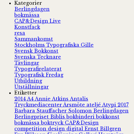
Kategorier
Berlingdagen
bokmässa
CAP&Design Live
Konstfack
resa
Sammankomst
Stockholms Typografiska Gille
Svensk Bokkonst
Svenska Tecknare
Tävlingar
Typografirelaterat
Typografisk Fredag
Utbildning
Utställningar
Etiketter
2014
A4
Annie Atkins
Antalis
Tryckmediacenter
Årsmöte
ateljé
Atypi 2017
Barbara Stauffacher Solomon
Berlingdagen
Berlingpriset
Biblis
bokbinderi
bokkonst
bokmässa
boktryck
CAP&Design
competition
design
digital
Ernst Billgren