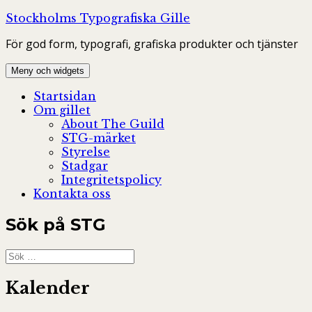
Hoppa
Stockholms Typografiska Gille
till
För god form, typografi, grafiska produkter och tjänster
innehåll
Meny och widgets
Startsidan
Om gillet
About The Guild
STG-märket
Styrelse
Stadgar
Integritetspolicy
Kontakta oss
Sök på STG
Sök
efter:
Kalender