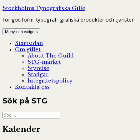
Hoppa
Stockholms Typografiska Gille
till
För god form, typografi, grafiska produkter och tjänster
innehåll
Meny och widgets
Startsidan
Om gillet
About The Guild
STG-märket
Styrelse
Stadgar
Integritetspolicy
Kontakta oss
Sök på STG
Sök
efter:
Kalender