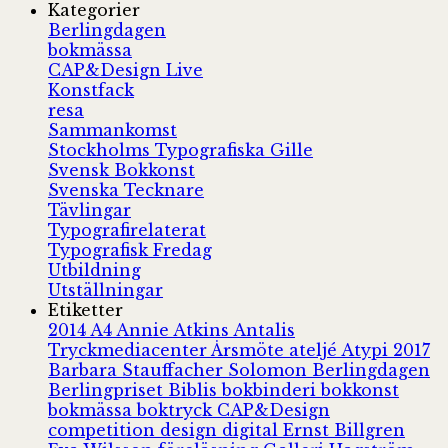
Kategorier
Berlingdagen
bokmässa
CAP&Design Live
Konstfack
resa
Sammankomst
Stockholms Typografiska Gille
Svensk Bokkonst
Svenska Tecknare
Tävlingar
Typografirelaterat
Typografisk Fredag
Utbildning
Utställningar
Etiketter
2014
A4
Annie Atkins
Antalis
Tryckmediacenter
Årsmöte
ateljé
Atypi 2017
Barbara Stauffacher Solomon
Berlingdagen
Berlingpriset
Biblis
bokbinderi
bokkonst
bokmässa
boktryck
CAP&Design
competition
design
digital
Ernst Billgren