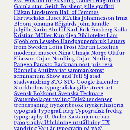
Eva Wilsson
föreläsning
Galleri Hagström
Gamla stan
Geith Forsberg
gille
graffitti
Håkan Lindström
Hall of Femmes
Hartwickska Huset
ICA
Ika Johannesson
Irma
Bloom
Johanna Röjgårds
John Randle
julgille
Karin Almlöf
Karl-Erik Forsberg
Kolla
Kristian Möller
Kungliga Biblioteket
Lars
SJööblom
Lessebo Handpappersbruk
Letters
from Sweden
Lotta Frost
Martin Lexelius
moderna museet
Nina Ulmaja
Norge
Olafur
Eliasson
Örjan Nordling
Örjan Norling
Pangea
Parasto Backman
post
pris
resa
Rönnells Antikvariat
sammankomst
seminarium
Show and Tell
SJ
stad
stadsvandring
STG
STG Google kalender
Stockholms typografiska gille
street art
Svensk Bokkonst
Svenska Tecknare
Systembolaget
tävling
Tele2
tendenser
trendspaning
tryckeribesök
tryckerihistoria
typografi
Typografi idag
Typografisk fredag
typography
UI
Under Kastanjen
urban
typography
Utbildning
utställning
UX
vandring
Vart är typografin på väg?